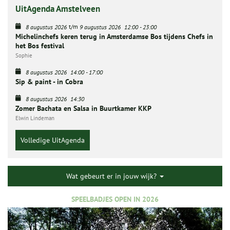
UitAgenda Amstelveen
t/m
8 augustus 2026
9 augustus 2026
12:00
-
23:00
Michelinchefs keren terug in Amsterdamse Bos tijdens Chefs in
het Bos festival
Sophie
8 augustus 2026
14:00
-
17:00
Sip & paint - in Cobra
8 augustus 2026
14:30
Zomer Bachata en Salsa in Buurtkamer KKP
Elwin Lindeman
Volledige UitAgenda
Wat gebeurt er in jouw wijk?
SPEELBADJES OPEN IN 2026