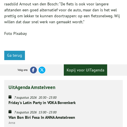
raadslid Arnout van den Bosch: “De fiets is ook voor langere
afstanden een goed alternatief voor de auto, maar dan is het wel
prettig om lekker te kunnen doortrappen: op een fietssnelweg. Wij
willen dat daar snel werk van gemaakt wordt.”
Foto Pixabay
Ga terug
Kopij voor UITagenda
Volg ons
UitAgenda Amstelveen
7 augustus 2026
20:30
-
23:00
Friday's Latin Party in VOKA Bovenkerk
7 augustus 2026
15:00
-
23:00
Wan Bon Biri Fesa In ANNA Amstelveen
Anna