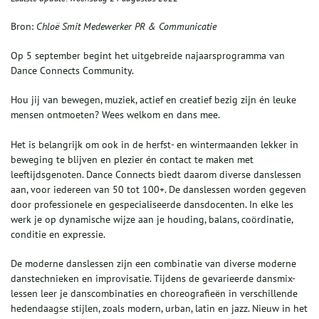
Bron:
Chloë Smit Medewerker PR & Communicatie
Op 5 september begint het uitgebreide najaarsprogramma van
Dance Connects Community.
Hou jij van bewegen, muziek, actief en creatief bezig zijn én leuke
mensen ontmoeten? Wees welkom en dans mee.
Het is belangrijk om ook in de herfst- en wintermaanden lekker in
beweging te blijven en plezier én contact te maken met
leeftijdsgenoten. Dance Connects biedt daarom diverse danslessen
aan, voor iedereen van 50 tot 100+. De danslessen worden gegeven
door professionele en gespecialiseerde dansdocenten. In elke les
werk je op dynamische wijze aan je houding, balans, coördinatie,
conditie en expressie.
De moderne danslessen zijn een combinatie van diverse moderne
danstechnieken en improvisatie. Tijdens de gevarieerde dansmix-
lessen leer je danscombinaties en choreografieën in verschillende
hedendaagse stijlen, zoals modern, urban, latin en jazz. Nieuw in het