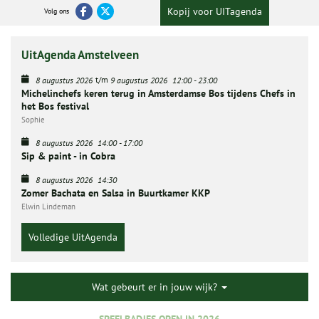
Kopij voor UITagenda
Volg ons
UitAgenda Amstelveen
t/m
8 augustus 2026
9 augustus 2026
12:00
-
23:00
Michelinchefs keren terug in Amsterdamse Bos tijdens Chefs in
het Bos festival
Sophie
8 augustus 2026
14:00
-
17:00
Sip & paint - in Cobra
8 augustus 2026
14:30
Zomer Bachata en Salsa in Buurtkamer KKP
Elwin Lindeman
Volledige UitAgenda
Wat gebeurt er in jouw wijk?
SPEELBADJES OPEN IN 2026