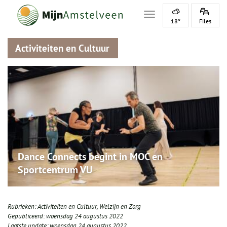
Toggle navigation
18°
Files
Activiteiten en Cultuur
Dance Connects begint in MOC en
Sportcentrum VU
Rubrieken:
Activiteiten en Cultuur
,
Welzijn en Zorg
Gepubliceerd:
woensdag 24 augustus 2022
Laatste update:
woensdag 24 augustus 2022