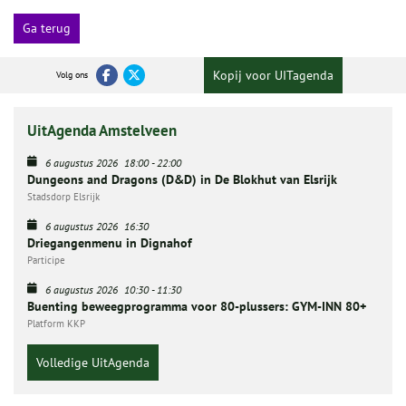
Ga terug
Kopij voor UITagenda
Volg ons
UitAgenda Amstelveen
6 augustus 2026
18:00
-
22:00
Dungeons and Dragons (D&D) in De Blokhut van Elsrijk
Stadsdorp Elsrijk
6 augustus 2026
16:30
Driegangenmenu in Dignahof
Participe
6 augustus 2026
10:30
-
11:30
Buenting beweegprogramma voor 80-plussers: GYM-INN 80+
Platform KKP
Volledige UitAgenda