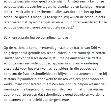
schoolleiders zijn voor goed onderwijs in Amstelveen. Ik ken onze
schoolleiders als zeer bevlogen, hardwerkende en kundige mensen
die er – vaak achter de schermen- alles aan doen om het op hun
school zo goed als mogelijk te regelen. Wij willen de schoolleiders
laten weten dat zij worden gezien en wij hun inzet waarderen. Onze
schoolleiders verdienen ons grootste respect.”
Blijk van waardering op complimentendag
Op de nationale complimentendag maakte de fractie van D66 van
de gelegenheid gebruik om schoolleiders in het zonnetje te zetten.
Omdat het voorjaarsvakantie is, stuurde de Amstelveense fractie
schoolleiders een videoboodschap, waarin zij haar waardering
uitspreekt voor het werk van schoolleiders. In die boodschap
benoemt de fractie schoolleiders te blijven ondersteunen en hen bij
te staan. Bijvoorbeeld door werk te maken van een goed woon en
werkklimaat voor leraren in Amstelveen, door te helpen we met de
werving en de begeleiding van zij-instromers in het onderwijs en
door ervoor te zorgen dat schoolleiders goed betrokken worden bij
de plannen en het beleid van de gemeente.