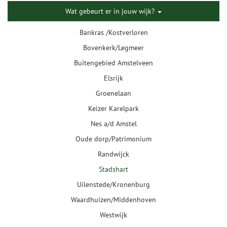
Wat gebeurt er in jouw wijk?
Bankras /Kostverloren
Bovenkerk/Legmeer
Buitengebied Amstelveen
Elsrijk
Groenelaan
Keizer Karelpark
Nes a/d Amstel
Oude dorp/Patrimonium
Randwijck
Stadshart
Uilenstede/Kronenburg
Waardhuizen/Middenhoven
Westwijk