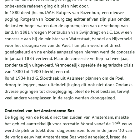
onbekende redenen ging dit plan niet door.
In 1880 deed jhr. mr. J.W.H. Rutgers van Rozenburg een nieuwe
poging. Rutgers van Rozenburg zag echter af van zijn plan omdat
de kosten hoger waren dan de opbrengsten van de verkoop van
land. In 1881 vroegen Montauban van Swijndregt en J.C. Louw een
concessie aan bij de minister van Waterstaat, Handel en Nijverheid
voor het droogmaken van de Poel. Hun plan werd niet direct
goedgekeurd en na enkele aanpassingen hiervan werd de concessie
in januari 1883 verleend. Maar de concessie verliep na twee jaar,
zonder te zijn uitgevoerd. Vermoedelijk speelde de agrarische crisis
van 1880 tot 1900 hierbij een rol.
Rond 1904 had G. Sloothaak uit Aalsmeer plannen om de Poel
droog te leggen, maar uiteindelijk ging dit ook niet door. Ondanks
diverse pogingen tot drooglegging, bleef de Poel bestaan, terwijl
veel andere veenplassen in de regio werden drooggelegd.
Onderdeel van het Amsterdamse Bos
De ligging van de Poel, direct ten zuiden van Amsterdam, maakte
de
het gebied aantrekkelijk voor recreatie. Vooral vanaf de 19
eeuw
werd de plek ontdekt door dagjesmensen. Toen in de jaren ’30 van
de vorige eeuw het Amsterdamse Bos werd aangelegd, kreeg de