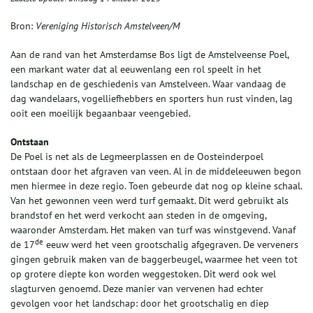
Bron:
Vereniging Historisch Amstelveen/M
Aan de rand van het Amsterdamse Bos ligt de Amstelveense Poel,
een markant water dat al eeuwenlang een rol speelt in het
landschap en de geschiedenis van Amstelveen. Waar vandaag de
dag wandelaars, vogelliefhebbers en sporters hun rust vinden, lag
ooit een moeilijk begaanbaar veengebied.
Ontstaan
De Poel is net als de Legmeerplassen en de Oosteinderpoel
ontstaan door het afgraven van veen. Al in de middeleeuwen begon
men hiermee in deze regio. Toen gebeurde dat nog op kleine schaal.
Van het gewonnen veen werd turf gemaakt. Dit werd gebruikt als
brandstof en het werd verkocht aan steden in de omgeving,
waaronder Amsterdam. Het maken van turf was winstgevend. Vanaf
de
de 17
eeuw werd het veen grootschalig afgegraven. De verveners
gingen gebruik maken van de baggerbeugel, waarmee het veen tot
op grotere diepte kon worden weggestoken. Dit werd ook wel
slagturven genoemd. Deze manier van vervenen had echter
gevolgen voor het landschap: door het grootschalig en diep