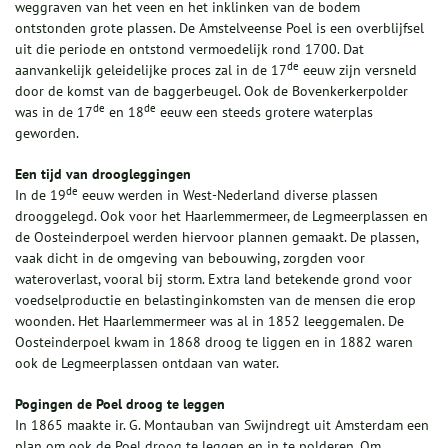
weggraven van het veen en het inklinken van de bodem
ontstonden grote plassen. De Amstelveense Poel is een overblijfsel
uit die periode en ontstond vermoedelijk rond 1700. Dat
de
aanvankelijk geleidelijke proces zal in de 17
eeuw zijn versneld
door de komst van de baggerbeugel. Ook de Bovenkerkerpolder
de
de
was in de 17
en 18
eeuw een steeds grotere waterplas
geworden.
Een tijd van droogleggingen
de
In de 19
eeuw werden in West-Nederland diverse plassen
drooggelegd. Ook voor het Haarlemmermeer, de Legmeerplassen en
de Oosteinderpoel werden hiervoor plannen gemaakt. De plassen,
vaak dicht in de omgeving van bebouwing, zorgden voor
wateroverlast, vooral bij storm. Extra land betekende grond voor
voedselproductie en belastinginkomsten van de mensen die erop
woonden. Het Haarlemmermeer was al in 1852 leeggemalen. De
Oosteinderpoel kwam in 1868 droog te liggen en in 1882 waren
ook de Legmeerplassen ontdaan van water.
Pogingen de Poel droog te leggen
In 1865 maakte ir. G. Montauban van Swijndregt uit Amsterdam een
plan om ook de Poel droog te leggen en in te polderen. Om