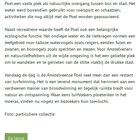
Poel een vaste plek als natuurlijke overgang tussen bos en stad. Het
water werd bovendien gebruikt voor roeisport en schaatsen,
activiteiten die nog altijd met de Poel worden geassocieerd.
Naast recreatieve waarde heeft de Poel ook een belangrijke
ecologische functie. Het ondiepe water en de rietkragen vormen een
leefgebied voor talloze watervogels zoals reigers, eenden futen en
zwanen, en bosvogels zoals spechten en mezen. Voor Amstelveners
en natuurliefhebbers uit de wijde omgeving is het een geliefde plek
om te wandelen en te genieten van de stilte vlakbij de drukke stad.
Vandaag de dag is de Amstelveense Poel veel meer dan een restant
van turfwinning. Het is een levend monument dat herinnert aan een
verdwenen manier van broodwinning en tegelijk ruimte biedt voor
natuur en ontspanning. Waar eens turfstekers ploeterden in het
moeras, vinden nu vogels en bezoekers hun toevlucht.
Foto: particuliere collectie
Ga terug