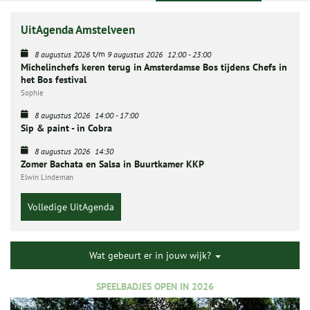
UitAgenda Amstelveen
t/m
8 augustus 2026
9 augustus 2026
12:00
-
23:00
Michelinchefs keren terug in Amsterdamse Bos tijdens Chefs in
het Bos festival
Sophie
8 augustus 2026
14:00
-
17:00
Sip & paint - in Cobra
8 augustus 2026
14:30
Zomer Bachata en Salsa in Buurtkamer KKP
Elwin Lindeman
Volledige UitAgenda
Wat gebeurt er in jouw wijk?
SPEELBADJES OPEN IN 2026