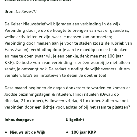
Bron:
De Keizer/H
De Keizer Nieuwsbrief wil bijdragen aan verbinding in de wijk.
Verbinding door je op de hoogte te brengen van wat er gaande is,
welke activiteiten er zijn, waar je mensen kan ontmoeten;
Verbinding door mensen aan je voor te stellen (zoals de rubriek van
Hans Zwaan); verbinding door je aan te moedigen mee te denken
en mee te doen (waar wil je een bankje, denk mee met 100 jaar
KKP). De beste vorm van verbinding is er één waarbij je niet alleen
zendt, je ontvangt ook. De redactie nodigt de wijkbewoners uit om
verhalen, foto's en initiatieven te delen: Je doet er toe!
Deze maand beginnen de dagen donkerder te worden en komen er
Joodse bezinningsdagen & rituelen, Hindi rituelen (Diwali op
dinsdag 21 oktober), Halloween vrijdag 31 oktober. Zullen we ook
verbinden door een lichtje voor, achter of bij het raam te plaatsen?
Inhoudsopgave
Uitgelicht
Nieuws uit de Wijk
100 jaar KKP