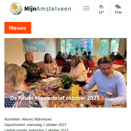
Toggle navigation
26°
Files
Nieuws
De Keizer Nieuwsbrief oktober 2025
Rubrieken:
Nieuws
,
Wijknieuws
Gepubliceerd:
woensdag 1 oktober 2025
Laatste update:
woensdag 1 oktober 2025