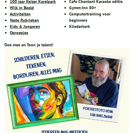
100 jaar Keizer Karelpark
Cafe Chantant Karaoke editie
Wijk in Beeld
Gymm-Inn 80+
Activiteiten
Computertraining voor
Vaste Rubrieken
beginners
Kids & Jongeren
Kliederkerk
Oproepjes
Doe mee en Toon je talent!