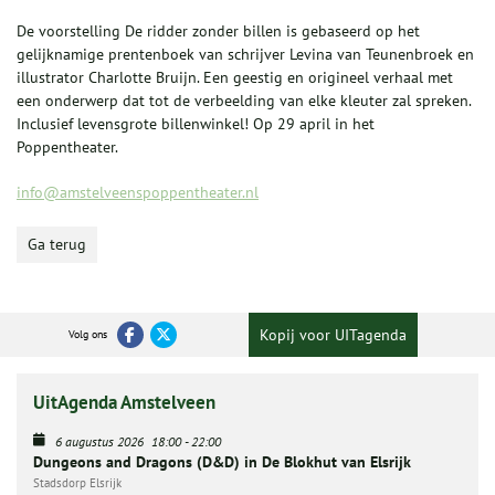
De voorstelling De ridder zonder billen is gebaseerd op het
gelijknamige prentenboek van schrijver Levina van Teunenbroek en
illustrator Charlotte Bruijn. Een geestig en origineel verhaal met
een onderwerp dat tot de verbeelding van elke kleuter zal spreken.
Inclusief levensgrote billenwinkel! Op 29 april in het
Poppentheater.
info@amstelveenspoppentheater.nl
Ga terug
Kopij voor UITagenda
Volg ons
UitAgenda Amstelveen
6 augustus 2026
18:00
-
22:00
Dungeons and Dragons (D&D) in De Blokhut van Elsrijk
Stadsdorp Elsrijk