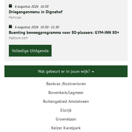
6 augustus 2026
16:30
Driegangenmenu in Dignahof
Participe
6 augustus 2026
10:30
-
11:30
Buenting beweegprogramma voor 80-plussers: GYM-INN 80+
Platform KKP
Volledige UitAgenda
Wat gebeurt er in jouw wijk?
Bankras /Kostverloren
Bovenkerk/Legmeer
Buitengebied Amstelveen
Elsrijk
Groenelaan
Keizer Karelpark