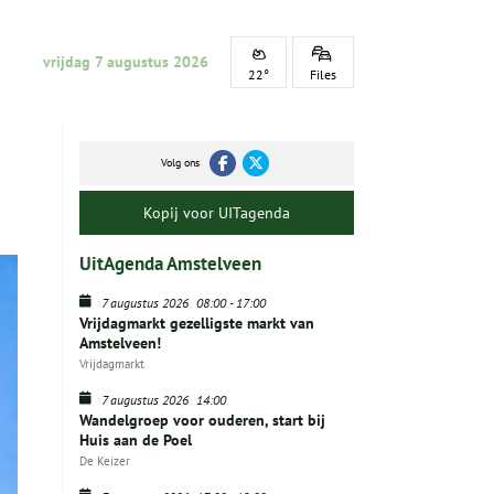
vrijdag 7 augustus 2026
22°
Files
Volg ons
Kopij voor UITagenda
UitAgenda Amstelveen
7 augustus 2026
08:00
-
17:00
Vrijdagmarkt gezelligste markt van
Amstelveen!
Vrijdagmarkt
7 augustus 2026
14:00
Wandelgroep voor ouderen, start bij
Huis aan de Poel
De Keizer