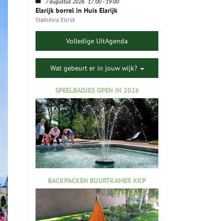
7 augustus 2026
17:00
-
19:00
Elsrijk borrel in Huis Elsrijk
Stadsdorp Elsrijk
Volledige UitAgenda
Wat gebeurt er in jouw wijk?
SPEELBADJES OPEN IN 2026
BACKPACKEN BUURTKAMER KKP