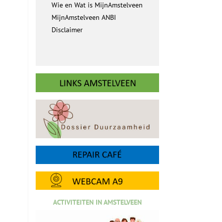
Wie en Wat is MijnAmstelveen
MijnAmstelveen ANBI
Disclaimer
ACTIVITEITEN IN AMSTELVEEN