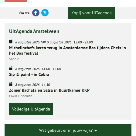
Kopij voor UITagenda
Volg ons
UitAgenda Amstelveen
t/m
8 augustus 2026
9 augustus 2026
12:00
-
23:00
Michelinchefs keren terug in Amsterdamse Bos tijdens Chefs in
het Bos festival
Sophie
8 augustus 2026
14:00
-
17:00
Sip & paint - in Cobra
8 augustus 2026
14:30
Zomer Bachata en Salsa in Buurtkamer KKP
Elwin Lindeman
Volledige UitAgenda
Wat gebeurt er in jouw wijk?