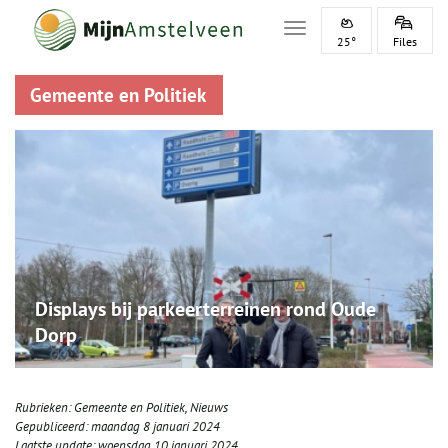
Toggle navigation
25°
Files
Gemeente en Politiek
Displays bij parkeerterreinen rond Oude
Dorp
Rubrieken:
Gemeente en Politiek
,
Nieuws
Gepubliceerd:
maandag 8 januari 2024
Laatste update:
woensdag 10 januari 2024