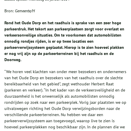
Bron:
Gemeente/H
Rond het Oude Dorp en het raadhuis is sprake van een zeer hoge
parkeerdruk. Het tekort aan parkeerplaatsen zorgt voor overlast en
verkeersonveilige situaties. Om te voorkomen dat automobilisten
onnodig rondjes rijden, is er op twee locaties een
parkeerverwij
s
systeem
geplaatst
. Hierop is te zien hoeveel plekken
er nog vrij zijn op de
parkeer
terreinen bij het raadhuis en de
Doorweg
.
“We horen veel klachten van onder meer bezoekers en ondernemers
van het Oude Dorp en bezoekers van het raadhuis over de slechte
bereikbaarheid van het gebied”, zegt wethouder Herbert Raat
(parkeren en verkeer). “In het kader van de verkeersveiligheid en de
duurzaamheid is het onwenselijk als automobilisten onnodig
rondrijden op zoek naar een parkeerplek. Vorig jaar plaatsten we op
uitvalswegen richting het Oude Dorp verwijzingsborden naar de
verschillende parkeerterreinen. Nu hebben we daar een
parkeerverwijssysteem aan toegevoegd, waarop live te zien is
hoeveel parkeerplekken nog beschikbaar zijn. In de plannen die we