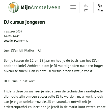
Toggle navigation
17°
Files
DJ cursus jongeren
4 oktober 2024
16:00
-
16:45
Locatie
: Platform C
Leer DJ'en bij Platform C!
Ben je tussen de 12 en 18 jaar en heb je de basis van het DJ’en
onder de knie? Ambieer je om je DJ-vaardigheden naar een hoger
niveau te tillen? Dan is deze DJ cursus precies wat je zoekt!
DJ cursus in het kort
Tijdens deze cursus leer je niet alleen de technische vaardigheden
die nodig zijn om een succesvolle DJ te worden, maar werk je ook
aan je eigen unieke muziekstijl en sound. Je ontwikkelt je
artiestenprofiel en leert hoe je jezelf in de markt kunt zetten, zodat