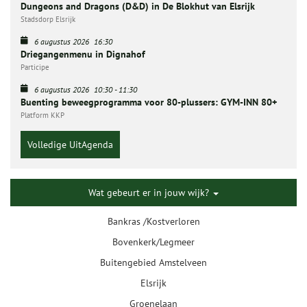
Dungeons and Dragons (D&D) in De Blokhut van Elsrijk
Stadsdorp Elsrijk
6 augustus 2026
16:30
Driegangenmenu in Dignahof
Participe
6 augustus 2026
10:30
-
11:30
Buenting beweegprogramma voor 80-plussers: GYM-INN 80+
Platform KKP
Volledige UitAgenda
Wat gebeurt er in jouw wijk?
Bankras /Kostverloren
Bovenkerk/Legmeer
Buitengebied Amstelveen
Elsrijk
Groenelaan