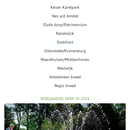
Keizer Karelpark
Nes a/d Amstel
Oude dorp/Patrimonium
Randwijck
Stadshart
Uilenstede/Kronenburg
Waardhuizen/Middenhoven
Westwijk
Amstelveen breed
Regio breed
SPEELBADJES OPEN IN 2026