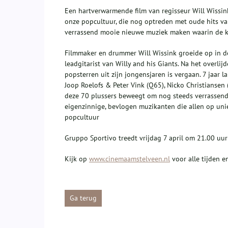
Een hartverwarmende film van regisseur Will Wissink
onze popcultuur, die nog optreden met oude hits va
verrassend mooie nieuwe muziek maken waarin de k
Filmmaker en drummer Will Wissink groeide op in de
leadgitarist van Willy and his Giants. Na het overli
popsterren uit zijn jongensjaren is vergaan. 7 jaar 
Joop Roelofs & Peter Vink (Q65), Nicko Christiansen
deze 70 plussers beweegt om nog steeds verrassend a
eigenzinnige, bevlogen muzikanten die allen op un
popcultuur
Gruppo Sportivo treedt vrijdag 7 april om 21.00 uur
Kijk op
www.cinemaamstelveen.nl
voor alle tijden e
Ga terug