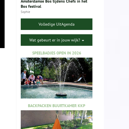
Amsterdamse Bos tijdens Chefs in het
Bos festival
Sophie
Volledige UitAgenda
Wat gebeurt er in jouw wijk?
SPEELBADJES OPEN IN 2026
BACKPACKEN BUURTKAMER KKP