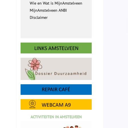
Wie en Wat is MijnAmstelveen
MijnAmstelveen ANBI
Disclaimer
ACTIVITEITEN IN AMSTELVEEN