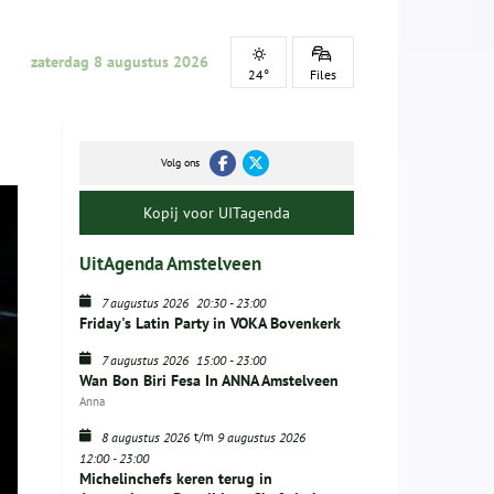
zaterdag 8 augustus 2026
24°
Files
Volg ons
Kopij voor UITagenda
UitAgenda Amstelveen
7 augustus 2026
20:30
-
23:00
Friday's Latin Party in VOKA Bovenkerk
7 augustus 2026
15:00
-
23:00
Wan Bon Biri Fesa In ANNA Amstelveen
Anna
t/m
8 augustus 2026
9 augustus 2026
12:00
-
23:00
Michelinchefs keren terug in