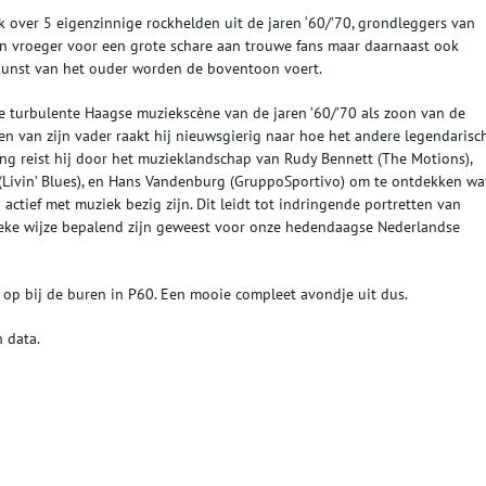
 over 5 eigenzinnige rockhelden uit de jaren ‘60/’70, grondleggers van
n vroeger voor een grote schare aan trouwe fans maar daarnaast ook
unst van het ouder worden de boventoon voert.
 turbulente Haagse muziekscène van de jaren ’60/’70 als zoon van de
jden van zijn vader raakt hij nieuwsgierig naar hoe het andere legendarisc
lang reist hij door het muzieklandschap van Rudy Bennett (The Motions),
 (Livin’ Blues), en Hans Vandenburg (GruppoSportivo) om te ontdekken wa
ctief met muziek bezig zijn. Dit leidt tot indringende portretten van
ieke wijze bepalend zijn geweest voor onze hedendaagse Nederlandse
 op bij de buren in P60. Een mooie compleet avondje uit dus.
n data.