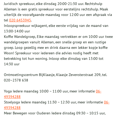
Juridisch spreekuur, elke dinsdag 20:00-21:30 uur. Rechtshulp
Alleman is een gratis spreekuur voor eerstelijns rechtshulp. Maak
uiterlijk de voorafgaande maandag voor 12:00 uur een afspraak via
tel
020 6453945
.
Inloopspreekuur wijkagent, elke eerste vrijdag van de maand van
13:00-14:00 uur
Koffie Wandelgroep, Elke maandag vertrekken er om 10:00 uur twee
wandelgroepen vanuit Alleman, een snelle groep en een rustige
groep. Loop gezellig mee en drink daarna een lekker kopje koffie
Woon! Spreekuur voor iedereen die advies nodig heeft met
betrekking tot hun woning. Inloop elke dinsdag van 13:00 tot
14:30 uur
Ontmoetingscentrum BijKlaasje, Klaasje Zevensterstraat 209, tel.
020–2378 638
Yoga Iedere maandag 10:00 – 11:00 uur, meer informatie
06-
49394288
Stoelyoga Iedere maandag 11:30 – 12:30 uur, meer informatie
06-
49394288
Meer Bewegen voor Ouderen Iedere dinsdag 09:30 – 10:15 uur,