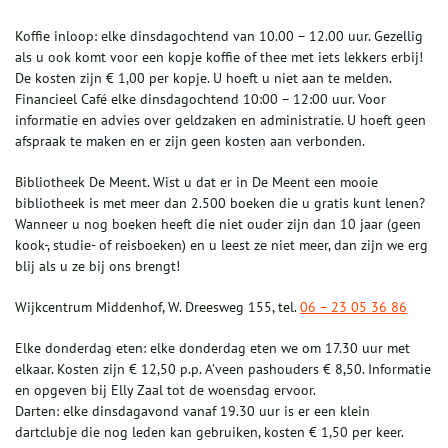
Koffie inloop: elke dinsdagochtend van 10.00 – 12.00 uur. Gezellig
als u ook komt voor een kopje koffie of thee met iets lekkers erbij!
De kosten zijn € 1,00 per kopje. U hoeft u niet aan te melden.
Financieel Café elke dinsdagochtend 10:00 – 12:00 uur. Voor
informatie en advies over geldzaken en administratie. U hoeft geen
afspraak te maken en er zijn geen kosten aan verbonden.
Bibliotheek De Meent. Wist u dat er in De Meent een mooie
bibliotheek is met meer dan 2.500 boeken die u gratis kunt lenen?
Wanneer u nog boeken heeft die niet ouder zijn dan 10 jaar (geen
kook-, studie- of reisboeken) en u leest ze niet meer, dan zijn we erg
blij als u ze bij ons brengt!
Wijkcentrum Middenhof, W. Dreesweg 155, tel.
06 – 23 05 36 86
Elke donderdag eten: elke donderdag eten we om 17.30 uur met
elkaar. Kosten zijn € 12,50 p.p. A’veen pashouders € 8,50. Informatie
en opgeven bij Elly Zaal tot de woensdag ervoor.
Darten: elke dinsdagavond vanaf 19.30 uur is er een klein
dartclubje die nog leden kan gebruiken, kosten € 1,50 per keer.