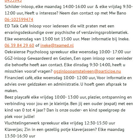
6453945
Schilder-inloop, elke maandag 14:00-16:00 uur & elke vrijdag 9:30-
12:00 uur, Heeft u interesse? Neem dan contact op met Mw Bano
06-102599474
ED Talk Café Inloop voor iedereen die wilt praten met een
ervaringsdeskundige over psychische of verslavingsproblematiek.
Elke woensdag van 13:00 tot 15:00 uur. Meer informatie bij Ineke.
06 39 84 29 60
of
ineke@teamed.nl
Oekraïense Psycholoog spreekuur elke woensdag 10:00- 17:00 uur
GGZ-inloop Gewaardeerd en Gezien, Een open inloop voor eenieder
die behoefte heeft aan contact. Elke dinsdag 9:30-14:00, heeft u
misschien vooraf vragen?
ggzinloopamstelveen@participe.nu
Financieel café, elke woensdag 10:00- 12:00 uur, Voor informatie en
advies over geldzaken en administratie. U hoeft geen afspraak te
maken.
Beez playcafé elke vrijdag 10:00- 13:00 uur, plezier, ontspanning en
verbinding voor jou en je kleintje. Ben jij een ouder (expat) met een
kind van 0 tot 4 jaar? Dan is onze ouder- en kind speelgroep de
plek voor jullie!
Vluchtelingenwerk spreekuur elke vrijdag 12:30-15:30 uur
Klaverjas; Zin in een gezellig potje klaverjassen? Elke maandag
13:30-16:30 uur