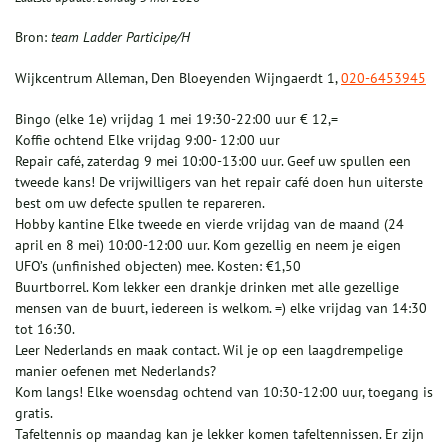
Bron:
team Ladder Participe/H
Wijkcentrum Alleman, Den Bloeyenden Wijngaerdt 1,
020-6453945
Bingo (elke 1e) vrijdag 1 mei 19:30-22:00 uur € 12,=
Koffie ochtend Elke vrijdag 9:00- 12:00 uur
Repair café, zaterdag 9 mei 10:00-13:00 uur. Geef uw spullen een
tweede kans! De vrijwilligers van het repair café doen hun uiterste
best om uw defecte spullen te repareren.
Hobby kantine Elke tweede en vierde vrijdag van de maand (24
april en 8 mei) 10:00-12:00 uur. Kom gezellig en neem je eigen
UFO’s (unfinished objecten) mee. Kosten: €1,50
Buurtborrel. Kom lekker een drankje drinken met alle gezellige
mensen van de buurt, iedereen is welkom. =) elke vrijdag van 14:30
tot 16:30.
Leer Nederlands en maak contact. Wil je op een laagdrempelige
manier oefenen met Nederlands?
Kom langs! Elke woensdag ochtend van 10:30-12:00 uur, toegang is
gratis.
Tafeltennis op maandag kan je lekker komen tafeltennissen. Er zijn