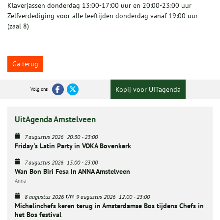
Klaverjassen donderdag 13:00-17:00 uur en 20:00-23:00 uur
Zelfverdediging voor alle leeftijden donderdag vanaf 19:00 uur
(zaal 8)
Ga terug
Kopij voor UITagenda
Volg ons
UitAgenda Amstelveen
7 augustus 2026
20:30
-
23:00
Friday's Latin Party in VOKA Bovenkerk
7 augustus 2026
15:00
-
23:00
Wan Bon Biri Fesa In ANNA Amstelveen
Anna
t/m
8 augustus 2026
9 augustus 2026
12:00
-
23:00
Michelinchefs keren terug in Amsterdamse Bos tijdens Chefs in
het Bos festival