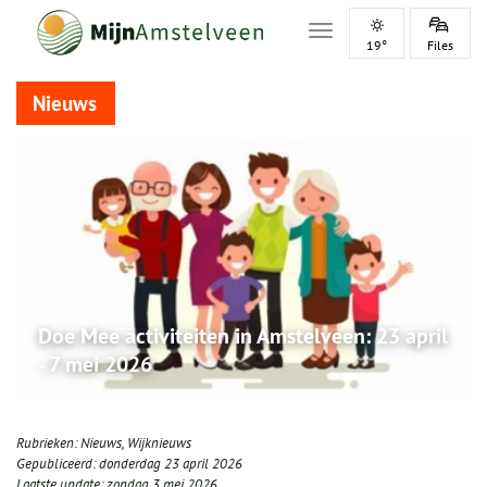
Toggle navigation
19°
Files
Nieuws
Doe Mee activiteiten in Amstelveen: 23 april
- 7 mei 2026
Rubrieken:
Nieuws
,
Wijknieuws
Gepubliceerd:
donderdag 23 april 2026
Laatste update:
zondag 3 mei 2026