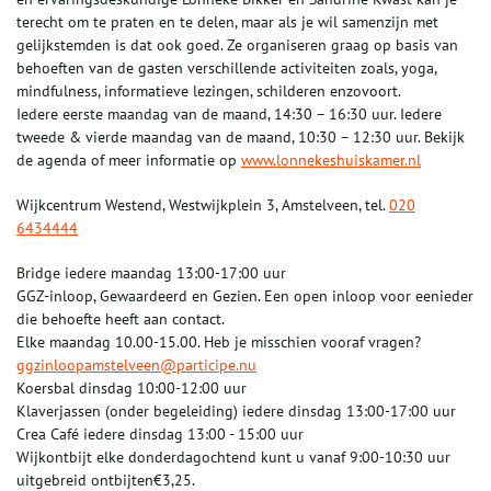
terecht om te praten en te delen, maar als je wil samenzijn met
gelijkstemden is dat ook goed. Ze organiseren graag op basis van
behoeften van de gasten verschillende activiteiten zoals, yoga,
mindfulness, informatieve lezingen, schilderen enzovoort.
Iedere eerste maandag van de maand, 14:30 – 16:30 uur. Iedere
tweede & vierde maandag van de maand, 10:30 – 12:30 uur. Bekijk
de agenda of meer informatie op
www.lonnekeshuiskamer.nl
Wijkcentrum Westend, Westwijkplein 3, Amstelveen, tel.
020
6434444
Bridge iedere maandag 13:00-17:00 uur
GGZ-inloop, Gewaardeerd en Gezien. Een open inloop voor eenieder
die behoefte heeft aan contact.
Elke maandag 10.00-15.00. Heb je misschien vooraf vragen?
ggzinloopamstelveen@participe.nu
Koersbal dinsdag 10:00-12:00 uur
Klaverjassen (onder begeleiding) iedere dinsdag 13:00-17:00 uur
Crea Café iedere dinsdag 13:00 - 15:00 uur
Wijkontbijt elke donderdagochtend kunt u vanaf 9:00-10:30 uur
uitgebreid ontbijten€3,25.