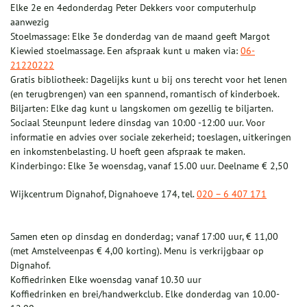
Elke 2e en 4edonderdag Peter Dekkers voor computerhulp
aanwezig
Stoelmassage: Elke 3e donderdag van de maand geeft Margot
Kiewied stoelmassage. Een afspraak kunt u maken via:
06-
21220222
Gratis bibliotheek: Dagelijks kunt u bij ons terecht voor het lenen
(en terugbrengen) van een spannend, romantisch of kinderboek.
Biljarten: Elke dag kunt u langskomen om gezellig te biljarten.
Sociaal Steunpunt Iedere dinsdag van 10:00 -12:00 uur. Voor
informatie en advies over sociale zekerheid; toeslagen, uitkeringen
en inkomstenbelasting. U hoeft geen afspraak te maken.
Kinderbingo: Elke 3e woensdag, vanaf 15.00 uur. Deelname € 2,50
Wijkcentrum Dignahof, Dignahoeve 174, tel.
020 – 6 407 171
Samen eten op dinsdag en donderdag; vanaf 17:00 uur, € 11,00
(met Amstelveenpas € 4,00 korting). Menu is verkrijgbaar op
Dignahof.
Koffiedrinken Elke woensdag vanaf 10.30 uur
Koffiedrinken en brei/handwerkclub. Elke donderdag van 10.00-