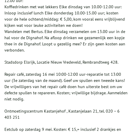
12.00 uur:
Koffiedrinken met wat lekkers Elke dinsdag van 10.00-12.00 uur:
Inloop inclusief lunch Elke donderdag 10.00-15.00 uur; kosten
voor de hele ochtend/middag: € 5,00, kom vooral eens vrijblijvend
kijken wat voor leuke activiteiten we doen!
Wandelen met Bertus. Elke dinsdag verzamelen om 13.00 uur in de
hal voor de Dignahof. Na afloop drinken we gezamenlijk een kopje
thee in de Dignahof. Loopt u gezellig mee? Er zijn geen kosten aan
verbonden.
Stadsdorp Elsrijk, Locatie Nieuw Vredeveld, Rembrandtweg 428.
Repair café, zaterdag 16 mei 10:00-12:00 uur-reparatie tot 13:00
uur (3e zaterdag van de maand). Geef uw spullen een tweede kans!
De vrijwilligers van het repair café doen hun uiterste best om uw
defecte spullen te repareren. Kosten; vrijwillige bijdrage. Aanmelden
niet nodig.
Ontmoetingscentrum Kastanjehof , Kastanjelaan 21, tel. 020 – 6
403 251
Eetclub op zaterdag 9 mei. Kosten: € 15,= inclusief 2 drankjes en