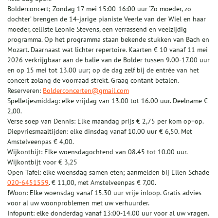
Bolderconcert; Zondag 17 mei 15:00-16:00 uur ‘Zo moeder, zo
dochter’ brengen de 14-jarige pianiste Veerle van der Wiel en haar
moeder, celliste Leonie Stevens, een verrassend en veelzijdig
programma. Op het programma staan bekende stukken van Bach en
Mozart. Daarnaast wat lichter repertoire. Kaarten € 10 vanaf 11 mei
2026 verkrijgbaar aan de balie van de Bolder tussen 9.00-17.00 uur
en op 15 mei tot 13.00 uur; op de dag zelf bij de entrée van het
concert zolang de voorraad strekt. Graag contant betalen.
Reserveren:
Bolderconcerten@gmail.com
Spelletjesmiddag: elke vrijdag van 13.00 tot 16.00 uur. Deelname €
2,00.
Verse soep van Dennis: Elke maandag prijs € 2,75 per kom op=op.
Diepvriesmaaltijden: elke dinsdag vanaf 10.00 uur € 6,50. Met
Amstelveenpas € 4,00.
Wijkontbijt: Elke woensdagochtend van 08.45 tot 10.00 uur.
Wijkontbijt voor € 3,25
Open Tafel: elke woensdag samen eten; aanmelden bij Ellen Schade
020-6451559
. € 11,00, met Amstelveenpas € 7,00.
!Woon: Elke woensdag vanaf 15.30 uur vrije inloop. Gratis advies
voor al uw woonproblemen met uw verhuurder.
Infopunt: elke donderdag vanaf 13:00-14.00 uur voor al uw vragen.