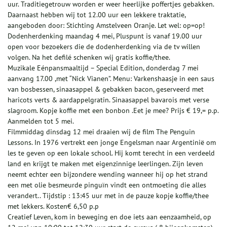
uur. Traditiegetrouw worden er weer heerlijke poffertjes gebakken.
Daarnaast hebben wij tot 12.00 uur een lekkere traktatie,
aangeboden door: Stichting Amstelveen Oranje. Let wel: op=op!
Dodenherdenking maandag 4 mei, Pluspunt is vanaf 19.00 uur
open voor bezoekers die de dodenherdenking via de tv willen
volgen. Na het defilé schenken wij gratis koffie/thee.
Muzikale Eénpansmaaltijd – Special Edition, donderdag 7 mei
aanvang 17.00 ,met “Nick Vianen”. Menu: Varkenshaasje in een saus
van bosbessen, sinaasappel & gebakken bacon, geserveerd met
haricots verts & aardappelgratin. Sinaasappel bavarois met verse
slagroom. Kopje koffie met een bonbon .Eet je mee? Prijs € 19,= p.p.
Aanmelden tot 5 mei.
Filmmiddag dinsdag 12 mei draaien wij de film The Penguin
Lessons. In 1976 vertrekt een jonge Engelsman naar Argentinië om
les te geven op een lokale school. Hij komt terecht in een verdeeld
land en krijgt te maken met eigenzinnige leerlingen. Zijn leven
neemt echter een bijzondere wending wanneer hij op het strand
een met olie besmeurde pinguïn vindt een ontmoeting die alles
verandert.. Tijdstip : 13:45 uur met in de pauze kopje koffie/thee
met lekkers. Kosten€ 6,50 p.p
Creatief Leven, kom in beweging en doe iets aan eenzaamheid, op