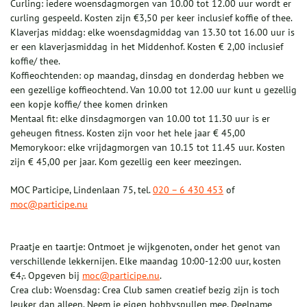
Curling: iedere woensdagmorgen van 10.00 tot 12.00 uur wordt er
curling gespeeld. Kosten zijn €3,50 per keer inclusief koffie of thee.
Klaverjas middag: elke woensdagmiddag van 13.30 tot 16.00 uur is
er een klaverjasmiddag in het Middenhof. Kosten € 2,00 inclusief
koffie/ thee.
Koffieochtenden: op maandag, dinsdag en donderdag hebben we
een gezellige koffieochtend. Van 10.00 tot 12.00 uur kunt u gezellig
een kopje koffie/ thee komen drinken
Mentaal fit: elke dinsdagmorgen van 10.00 tot 11.30 uur is er
geheugen fitness. Kosten zijn voor het hele jaar € 45,00
Memorykoor: elke vrijdagmorgen van 10.15 tot 11.45 uur. Kosten
zijn € 45,00 per jaar. Kom gezellig een keer meezingen.
MOC Participe, Lindenlaan 75, tel.
020 – 6 430 453
of
moc@participe.nu
Praatje en taartje: Ontmoet je wijkgenoten, onder het genot van
verschillende lekkernijen. Elke maandag 10:00-12:00 uur, kosten
€4,-. Opgeven bij
moc@participe.nu
.
Crea club: Woensdag: Crea Club samen creatief bezig zijn is toch
leuker dan alleen. Neem je eigen hobbyspullen mee. Deelname