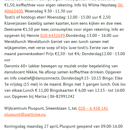
€1,50, koffie/thee voor eigen rekening. Info bij Wilma Heysteeg
06-
40663400
. Woensdag 9.30 - 11.30 uur
Tosti's of hotdogs eten! Woensdag: 12.00 - 15.00 uur € 2,50
Klaverjassen Gezellig samen kaarten, kom eens kijken en doe mee.
Deelname €1,50 per keer, consumpties voor eigen rekening. Info en
opgeven bij Hennie
020-6432699
.Donderdag 13.00 – 16.00 uur
Wereldlunch Wereldlunch Geniet van een lunch samen met
wijkgenoten, met verse soep of bijv. luxe tosti’s. Eerste van de
maand pannenkoeken! Prijs €2,50 - tot €4,- Donderdag12.00 - 13.00
uur
Dansmix 60+ Lekker bewegen op muziek onder begeleiding van
dansdocent Nikkie. Na afloop samen koffie/thee drinken. Opgeven
en info creatief@dansconnects. Donderdag9.15- 10.15 Bingo: Elke
3e vrijdag (15 mei) in de maand. Bingo met 3 gangen lunch. Ook los
van elkaar.Lunch € 11,00 Bingokaarten € 6,00 van 12:15 - tot 16:00
uur. Opgeven bij Marisa ( 06-82991242
Wijkcentrum Pluspunt, Smeenklaan 1, tel.
020 – 6 458 141
pluspunt@participe.nu
Koningsdag maandag 27 april, Pluspunt geopend van 09.00-16.00