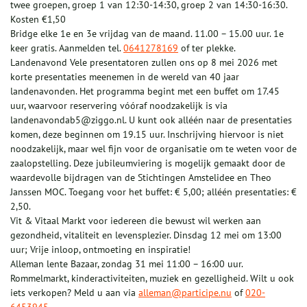
twee groepen, groep 1 van 12:30-14:30, groep 2 van 14:30-16:30.
Kosten €1,50
Bridge elke 1e en 3e vrijdag van de maand. 11.00 – 15.00 uur. 1e
keer gratis. Aanmelden tel.
0641278169
of ter plekke.
Landenavond Vele presentatoren zullen ons op 8 mei 2026 met
korte presentaties meenemen in de wereld van 40 jaar
landenavonden. Het programma begint met een buffet om 17.45
uur, waarvoor reservering vóóraf noodzakelijk is via
landenavondab5@ziggo.nl. U kunt ook alléén naar de presentaties
komen, deze beginnen om 19.15 uur. Inschrijving hiervoor is niet
noodzakelijk, maar wel fijn voor de organisatie om te weten voor de
zaalopstelling. Deze jubileumviering is mogelijk gemaakt door de
waardevolle bijdragen van de Stichtingen Amstelidee en Theo
Janssen MOC. Toegang voor het buffet: € 5,00; alléén presentaties: €
2,50.
Vit & Vitaal Markt voor iedereen die bewust wil werken aan
gezondheid, vitaliteit en levensplezier. Dinsdag 12 mei om 13:00
uur; Vrije inloop, ontmoeting en inspiratie!
Alleman lente Bazaar, zondag 31 mei 11:00 – 16:00 uur.
Rommelmarkt, kinderactiviteiten, muziek en gezelligheid. Wilt u ook
iets verkopen? Meld u aan via
alleman@participe.nu
of
020-