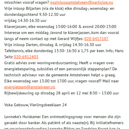
misschien vooraf vragen?
ggzinloopamstelveen@participe.nu
Vrije inloop Biljarten (via de klok) elke dinsdag-, woensdag- en
donderdagochtend 9.30-12.30 uur
vrijdag 14.30-16.30 uur
Klaverjassen, elke woensdag 13:00-16:00 & avond 20:00-23:00
Interesse om een middag /avond te klaverjassen, kom dan vooral
langs af neem contact op met Gerard Wijfjes:
020 6417107
Vrije inloop Darten, dinsdag & vrijdag 14.30-16.30 uur
Tafeltennis, elke donderdag 13:30- 16:30 á 1,75 per keer. Info; Hans
Seitz
020-6912403
Gratis advies over woningverduurzaming; Heeft u vragen over
energiebesparing, subsidies of een persoonlijk stappenplan? De
technisch adviseur van de gemeente Amstelveen helpt u graag.
Elke woensdag van 13.00 tot 17.00 uur, vragen vooraf? Mail naar
energieteam@amstelveen.nl
.
Rijbewijskeuring op dinsdag 28 april en 12 mei 8:30 – 13:00 uur
Voka Gebouw, Vierlingsbeeklaan 24
Lonneke’s Huiskamer Een ontmoetingsgroep voor mensen die zijn
geraakt door kanker. Als patiënt of als naaste(n). Bij initiatiefnemers
en ervaringsdeskundige Lonneke Bikker en Sandrine Kwast kan je