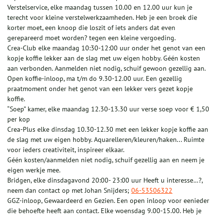
Verstelservice, elke maandag tussen 10.00 en 12.00 uur kun je
terecht voor kleine verstelwerkzaamheden. Heb je een broek die
korter moet, een knoop die loszit of iets anders dat even
gerepareerd moet worden? tegen een kleine vergoeding.
Crea-Club elke maandag 10:30-12:00 uur onder het genot van een
kopje koffie lekker aan de slag met uw eigen hobby. Géén kosten
aan verbonden. Aanmelden niet nodig, schuif gewoon gezellig aan.
Open koffie-inloop, ma t/m do 9.30-12.00 uur. Een gezellig
praatmoment onder het genot van een lekker vers gezet kopje
koffie.
“Soep” kamer, elke maandag 12.30-13.30 uur verse soep voor € 1,50
per kop
Crea-Plus elke dinsdag 10.30-12.30 met een lekker kopje koffie aan
de slag met uw eigen hobby. Aquarelleren/kleuren/haken... Ruimte
voor ieders creativiteit, inspireer elkaar.
Géén kosten/aanmelden niet nodig, schuif gezellig aan en neem je
eigen werkje mee.
Bridgen, elke dinsdagavond 20:00- 23:00 uur Heeft u interesse…?,
neem dan contact op met Johan Snijders;
06-53506322
GGZ-inloop, Gewaardeerd en Gezien. Een open inloop voor eenieder
die behoefte heeft aan contact. Elke woensdag 9.00-15.00. Heb je