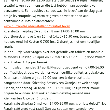
12 mei van 10:00 tot 12:30 uur start de cursus ( 8 bijeenkomsten)
creatief leven voor mensen die last hebben van gevoelens van
eenzaamheid. Een positieve cursus waarin je zelf aan de slag gaat
om je leven(opnieuw) vorm te geven en wat te doen aan
eenzaamheid. info en aanmelden:
www.humanitas.nl/amstelland/creatief-leven
Koersballen vrijdag 24 april en 8 mei 14:00-16:00 uur
Buurtborrel, vrijdag 1 en 15 mei 14:30- 16:30 uur. Gezellig samen
het weekend in! Kosten € 7,00 incl. 2 drankjes met een heerlijke
snack.
Inloopuurtje voor vragen over het gebruik van tablets en mobiele
telefoons. Dinsdag 28 april en 12 mei 10.30-12.30 uur, door Willem
Kok. Kosten: € 1,= per bezoek.
Koningsdag maandag 27 april, Pluspunt geopend van 09.00-16.00
uur. Traditiegetrouw worden er weer heerlijke poffertjes gebakken.
Daarnaast hebben wij tot 12.00 uur een lekkere traktatie,
aangeboden door: Stichting Amstelveen Oranje. Let wel: op=op!
Kienen, donderdag 30 april 14:00-15:30 uur, Er zijn weer mooie
prijzen te winnen. Kom ook en neem gezellig iemand mee.
Kienkaarten € 7,= per 3 ronden.
Repair café dinsdag 5 mei van 14:00-16:00 uur. Is er iets defect? Het
Repair café weet vast raad! Gun uw spullen een tweede leven.