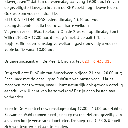
Klaverjassen?? dat kan op woensdag, aanvang 19.00 uur. Eén van
de gezelligste klaverjasclub van de KKP zoekt nog nieuwe leden.
Ook welkom voor een drankje.
KLEUR & SPEL-MIDDAG iedere dinsdag 13.30 uur voor
belangstellenden. Julia heet u van harte welkom.
Vragen over een IPad, telefoon? Om de 2 weken op dinsdag komt
Willem,10.30 – 12.00 uur, dinsdag 5 mei. U betaalt € 1, = .
Kopje koffie Iedere dinsdag verwelkomt gastvrouw Elly u voor een
kopje koffie vanaf 10.00 uur.
Ontmoetingscentrum De Meent, Orion 3, tel.
020 – 6 438 015
De gezelligste PubQuiz van Amstelveen: vrijdag 24 april 20.00 uur;
Speel mee met de gezelligste PubQuiz van Amstelveen. U kunt
meedoen met uw team, maar u kunt natuurlijk ook gewoon gezellig
aanschuiven. U bent van harte welkom! Er zijn geen kosten aan
verbonden.
Soep in De Meent: elke woensdagmiddag 12.00 – 13.00 uur. Nabiha,
Bassam en Wahibkomen heerlijke soep maken. Het zou gezellig zijn
als u een kopje verse soep komt eten. De soep kost € 2,00. U hoeft
zich van tevoren niet aan te melden.