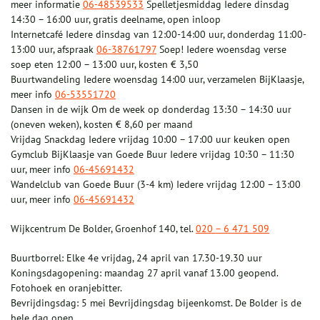
meer informatie
06-48539533
Spelletjesmiddag Iedere dinsdag
14:30 – 16:00 uur, gratis deelname, open inloop
Internetcafé Iedere dinsdag van 12:00-14:00 uur, donderdag 11:00-
13:00 uur, afspraak
06-38761797
Soep! Iedere woensdag verse
soep eten 12:00 – 13:00 uur, kosten € 3,50
Buurtwandeling Iedere woensdag 14:00 uur, verzamelen BijKlaasje,
meer info
06-53551720
Dansen in de wijk Om de week op donderdag 13:30 – 14:30 uur
(oneven weken), kosten € 8,60 per maand
Vrijdag Snackdag Iedere vrijdag 10:00 – 17:00 uur keuken open
Gymclub BijKlaasje van Goede Buur Iedere vrijdag 10:30 – 11:30
uur, meer info
06-45691432
Wandelclub van Goede Buur (3-4 km) Iedere vrijdag 12:00 – 13:00
uur, meer info
06-45691432
Wijkcentrum De Bolder, Groenhof 140, tel.
020 – 6 471 509
Buurtborrel: Elke 4e vrijdag, 24 april van 17.30-19.30 uur
Koningsdagopening: maandag 27 april vanaf 13.00 geopend.
Fotohoek en oranjebitter.
Bevrijdingsdag: 5 mei Bevrijdingsdag bijeenkomst. De Bolder is de
hele dag open.