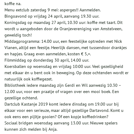
koffie na.
Menu eetclub zaterdag 9 mei: asperges!! Aanmelden.
Bingoavond op vrijdag 24 april, aanvang 19.30 uur.
Koningsdag op maandag 27 april, 10.30 uur: koffie met taart. Dit
wordt u aangeboden door de Oranjevereniging van Amstelveen,
geweldig toch!
Middagprogramma: 14.00 uur, een feestelijke optreden met Nick
Vianen, altijd een feestje. Heerlijk dansen, met tussendoor drankjes
en hapjes. Graag even aanmelden, kosten € 5,=.
Filmmiddag op donderdag 30 april, 14.00 uur.
Koersballen op woensdag en vrijdag 10:00 uur. Veel gezelligheid
met elkaar én u bent ook in beweging. Op deze ochtenden wordt er
natuurlijk ook koffiegezet.
Bibliotheek iedere maandag zijn Gerdi en Wil aanwezig 10.30 –
12.00 uur, voor een praatje of vragen over een mooi boek. Een
gezellige ochtend.
Dartclub Kastanje 2019 komt iedere dinsdag om 19.00 uur bij
elkaar voor een serieuze, maar altijd gezellige Dartavond. Komt u
ook eens een pijltje gooien? Of een kopje koffiedrinken?
Sociaal bridgen woensdag aanvang 13.00 uur. Nieuwe spelers
kunnen zich melden bij Anja.