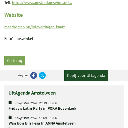
Teil.
https://www.amsterdamsebos.nl/...
Website
meerbomen.nu/inleverdagen-kaart
Foto's boswinkel
Ga terug
Kopij voor UITagenda
Volg ons
UitAgenda Amstelveen
7 augustus 2026
20:30
-
23:00
Friday's Latin Party in VOKA Bovenkerk
7 augustus 2026
15:00
-
23:00
Wan Bon Biri Fesa In ANNA Amstelveen