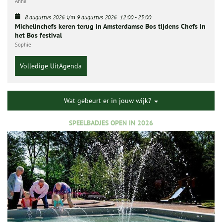
Anna
t/m
8 augustus 2026
9 augustus 2026
12:00
-
23:00
Michelinchefs keren terug in Amsterdamse Bos tijdens Chefs in
het Bos festival
Sophie
Volledige UitAgenda
Wat gebeurt er in jouw wijk?
SPEELBADJES OPEN IN 2026