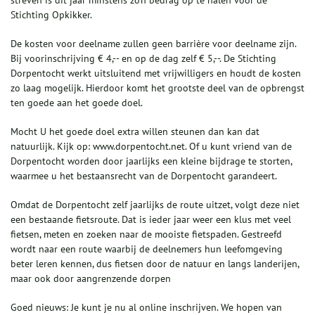
streven is dit jaar minstens zo’n bedrag op te halen voor de
Stichting Opkikker.
De kosten voor deelname zullen geen barrière voor deelname zijn.
Bij voorinschrijving € 4,-- en op de dag zelf € 5,--. De Stichting
Dorpentocht werkt uitsluitend met vrijwilligers en houdt de kosten
zo laag mogelijk. Hierdoor komt het grootste deel van de opbrengst
ten goede aan het goede doel.
Mocht U het goede doel extra willen steunen dan kan dat
natuurlijk. Kijk op: www.dorpentocht.net. Of u kunt vriend van de
Dorpentocht worden door jaarlijks een kleine bijdrage te storten,
waarmee u het bestaansrecht van de Dorpentocht garandeert.
Omdat de Dorpentocht zelf jaarlijks de route uitzet, volgt deze niet
een bestaande fietsroute. Dat is ieder jaar weer een klus met veel
fietsen, meten en zoeken naar de mooiste fietspaden. Gestreefd
wordt naar een route waarbij de deelnemers hun leefomgeving
beter leren kennen, dus fietsen door de natuur en langs landerijen,
maar ook door aangrenzende dorpen
Goed nieuws: Je kunt je nu al online inschrijven. We hopen van