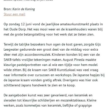
Bron:
Karin de Koning
Stuur een mail
Op zondag 12 juni vond de jaarlijkse amateurkunstmarkt plaats in
het Oude Dorp. Het was mooi weer en de kraamhouders waren blij
met de grote belangstelling voor het werk dat ze lieten zien.
Terwijl de talrijke bezoekers hun ogen de kost gaven, zorgde Gijs
Leegwater gedurende een groot deel van de middag voor extra
sfeer met zijn accordeonmuziek. Kinderen konden bij een van de
SAKB-tafels vrolijke tekeningen maken. August Pineda maakte
kleurige pastelportretten van al wie een tijdje voor hem model
wilde zitten. Bij de kraam van SAKB KunstLokaal was veel vraag
naar informatie over cursussen en workshops. De Japanse hapjes bij
de Japanse kraam vonden gretig aftrek. Overigens was hier ook
schitterend Japans handwerk te zien en te koop.
De aangeboden kunst was zeer gevarieerd, van keramiek en
sieraden tot kleurrijke schilderijen en mozaïektableaus. Kleine
werken, zoals kommetjes van keramiek, lieflijke of grappige