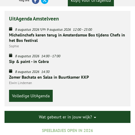
Kopij voor UITagenda
Volg ons
UitAgenda Amstelveen
t/m
8 augustus 2026
9 augustus 2026
12:00
-
23:00
Michelinchefs keren terug in Amsterdamse Bos tijdens Chefs in
het Bos festival
Sophie
8 augustus 2026
14:00
-
17:00
Sip & paint - in Cobra
8 augustus 2026
14:30
Zomer Bachata en Salsa in Buurtkamer KKP
Elwin Lindeman
Volledige UitAgenda
Wat gebeurt er in jouw wijk?
SPEELBADJES OPEN IN 2026