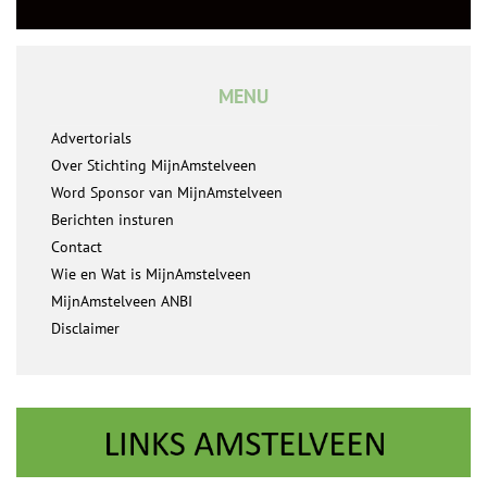
MENU
Advertorials
Over Stichting MijnAmstelveen
Word Sponsor van MijnAmstelveen
Berichten insturen
Contact
Wie en Wat is MijnAmstelveen
MijnAmstelveen ANBI
Disclaimer