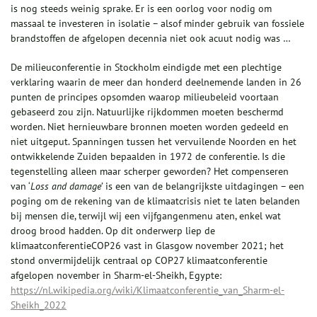
is nog steeds weinig sprake. Er is een oorlog voor nodig om
massaal te investeren in isolatie – alsof minder gebruik van fossiele
brandstoffen de afgelopen decennia niet ook acuut nodig was …
De milieuconferentie in Stockholm eindigde met een plechtige
verklaring waarin de meer dan honderd deelnemende landen in 26
punten de principes opsomden waarop milieubeleid voortaan
gebaseerd zou zijn. Natuurlijke rijkdommen moeten beschermd
worden. Niet hernieuwbare bronnen moeten worden gedeeld en
niet uitgeput. Spanningen tussen het vervuilende Noorden en het
ontwikkelende Zuiden bepaalden in 1972 de conferentie. Is die
tegenstelling alleen maar scherper geworden? Het compenseren
van ‘
Loss and damage’
is een van de belangrijkste uitdagingen – een
poging om de rekening van de klimaatcrisis niet te laten belanden
bij mensen die, terwijl wij een vijfgangenmenu aten, enkel wat
droog brood hadden. Op dit onderwerp liep de
klimaatconferentieCOP26 vast in Glasgow november 2021; het
stond onvermijdelijk centraal op COP27 klimaatconferentie
afgelopen november in Sharm-el-Sheikh, Egypte:
https://nl.wikipedia.org/wiki/Klimaatconferentie_van_Sharm-el-
Sheikh_2022