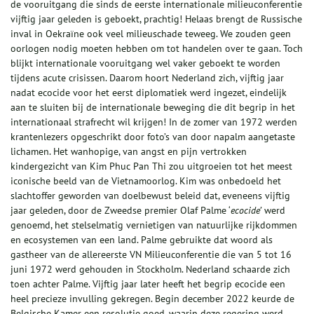
de vooruitgang die sinds de eerste internationale milieuconferentie
vijftig jaar geleden is geboekt, prachtig! Helaas brengt de Russische
inval in Oekraïne ook veel milieuschade teweeg. We zouden geen
oorlogen nodig moeten hebben om tot handelen over te gaan. Toch
blijkt internationale vooruitgang wel vaker geboekt te worden
tijdens acute crisissen. Daarom hoort Nederland zich, vijftig jaar
nadat ecocide voor het eerst diplomatiek werd ingezet, eindelijk
aan te sluiten bij de internationale beweging die dit begrip in het
internationaal strafrecht wil krijgen! In de zomer van 1972 werden
krantenlezers opgeschrikt door foto’s van door napalm aangetaste
lichamen. Het wanhopige, van angst en pijn vertrokken
kindergezicht van Kim Phuc Pan Thi zou uitgroeien tot het meest
iconische beeld van de Vietnamoorlog. Kim was onbedoeld het
slachtoffer geworden van doelbewust beleid dat, eveneens vijftig
jaar geleden, door de Zweedse premier Olaf Palme ‘
ecocide’
werd
genoemd, het stelselmatig vernietigen van natuurlijke rijkdommen
en ecosystemen van een land. Palme gebruikte dat woord als
gastheer van de allereerste VN Milieuconferentie die van 5 tot 16
juni 1972 werd gehouden in Stockholm. Nederland schaarde zich
toen achter Palme. Vijftig jaar later heeft het begrip ecocide een
heel precieze invulling gekregen. Begin december 2022 keurde de
Belgische Kamer een resolutie goed, waarin deze regering werd