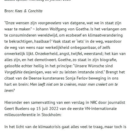
Bron:
Kees & Conchita
“Onze wensen zijn
voorgevoelens
van datgene, wat we in staat zijn
waar te maken” ~ Johann Wolfgang von Goethe. Is het verlangen om
te consuminderen wereldwijd, om ecobesef en klimaatverandering
te bekrachtigen, haalbaar? Vaak staat er ‘iets’ in de weg, waardoor
de weg van wens naar werkelijkheid onbegaanbaar, of zelfs
onwerkelijk lijkt. Onzekerheid, angst, twijfel, weerstand; het kan van
alles zijn, en het demotiveert. Goethe, zo staat in zijn biografie,
geloofde echter heilig in het principe: “Unsere Wünsche sind
Vorgefühle
desjenigen, was wir zu leisten imstande sind.” Brengt het
citaat van de Deense kunstenares Sonja Ferlov beweging in ons
hart en brein:
Men leeft niet om te creëren, maar men creëert om te
leven?
Hieronder een samenvatting van een verslag in NRC door journalist
Geert Buelens op 15 juli 2022 van de eerste VN-internationale
milieuconferentie in Stockholm:
In het licht van de klimaatcrisis gaat alles veel te traag, maar toch is