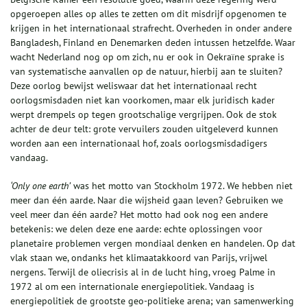
opgeroepen alles op alles te zetten om dit misdrijf opgenomen te
krijgen in het internationaal strafrecht. Overheden in onder andere
Bangladesh, Finland en Denemarken deden intussen hetzelfde. Waar
wacht Nederland nog op om zich, nu er ook in Oekraïne sprake is
van systematische aanvallen op de natuur, hierbij aan te sluiten?
Deze oorlog bewijst weliswaar dat het internationaal recht
oorlogsmisdaden niet kan voorkomen, maar elk juridisch kader
werpt drempels op tegen grootschalige vergrijpen. Ook de stok
achter de deur telt: grote vervuilers zouden uitgeleverd kunnen
worden aan een internationaal hof, zoals oorlogsmisdadigers
vandaag.
‘Only one earth’
was het motto van Stockholm 1972. We hebben niet
meer dan één aarde. Naar die wijsheid gaan leven? Gebruiken we
veel meer dan één aarde? Het motto had ook nog een andere
betekenis: we delen deze ene aarde: echte oplossingen voor
planetaire problemen vergen mondiaal denken en handelen. Op dat
vlak staan we, ondanks het klimaatakkoord van Parijs, vrijwel
nergens. Terwijl de oliecrisis al in de lucht hing, vroeg Palme in
1972 al om een internationale energiepolitiek. Vandaag is
energiepolitiek de grootste geo-politieke arena; van samenwerking