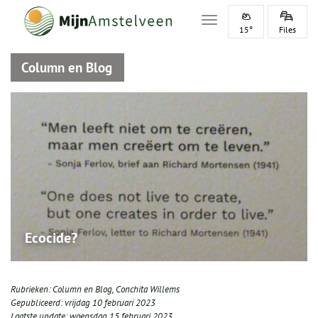
Toggle navigation
15°
Files
Column en Blog
Ecocide?
Rubrieken:
Column en Blog
,
Conchita Willems
Gepubliceerd:
vrijdag 10 februari 2023
Laatste update:
woensdag 15 februari 2023