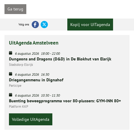
Ga terug
Kopij voor UITagenda
Volg ons
UitAgenda Amstelveen
6 augustus 2026
18:00
-
22:00
Dungeons and Dragons (D&D) in De Blokhut van Elsrijk
Stadsdorp Elsrijk
6 augustus 2026
16:30
Driegangenmenu in Dignahof
Participe
6 augustus 2026
10:30
-
11:30
Buenting beweegprogramma voor 80-plussers: GYM-INN 80+
Platform KKP
Volledige UitAgenda