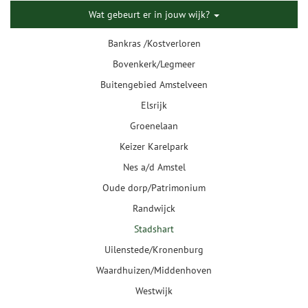
Wat gebeurt er in jouw wijk?
Bankras /Kostverloren
Bovenkerk/Legmeer
Buitengebied Amstelveen
Elsrijk
Groenelaan
Keizer Karelpark
Nes a/d Amstel
Oude dorp/Patrimonium
Randwijck
Stadshart
Uilenstede/Kronenburg
Waardhuizen/Middenhoven
Westwijk