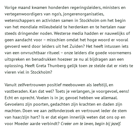
Vorige maand kwamen honderden regeringsleiders, ministers en
vertegenwoordigers van ngo’s, jongerenorganisaties,
wetenschappers en activisten samen in Stockholm om het begin
van het mondiale milieubeleid te herdenken en te hertalen naar
steeds dringender noden. Westerse media hadden er nauwelijks of
geen aandacht voor – misschien omdat het hoge woord er vooral
gevoerd werd door leiders uit het Zuiden? Het heeft intussen iets
van een onvruchtbaar ritueel – onze leiders die goede voornemens
uitspreken en benadrukken hoezeer ze nu al bijdragen aan een
oplossing. Heeft Greta Thunberg gelijk toen ze stelde dat er niets te
vieren viel in Stockholm?
Vanuit zelfvertrouwen positief meebouwen als leefstijl, en
vastberaden. Kan dat wel? Toets je verlangen, je voorgevoel, eens!
Echt en oprecht. Voelen is in je; gevoel hebben we allemaal.
Gevoelens zijn poorten, gedachten zijn krachten en daden zijn
machten. Doen we aan zelfonderzoek en vertrouwt ieder de stem
van haar/zijn hart? Is er dat eigen innerlijk weten dat ons op en
voor Moeder aarde verbindt?
Creëer om te leven, begin bij jezelf.