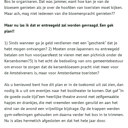
Bos te organiseren. Dat was jammer, want hoe kan je van de
bloesem genieten als je over de hoofden van toeristen moet kijken.
Maar ach, mag niet iedereen van die bloemenpracht genieten??
Maar nu las ik dat er entreegeld zal worden gevraagd. Een gek
plan!!
1) Sinds wanneer ga je geld verdienen met een “geschenk” dat je
hebt mogen ontvangen? 2) Moeten onze Japanners nu entreegeld
betalen om hun voorjaarsfeest te vieren met een pichnick onder de
Kersenbomen?3) Is het echt de bedoeling van ons gemeentebestuur
om ervoor te zorgen dat de kersenbloesem pracht niet meer voor
de Amstelveners is, maar voor Amsterdamse toeristen?
Als u benieuwd bent hoe dit plan er in de toekomst uit zal zien, dan
nodig ik u uit om eventjes naar het bostheater te komen. Dat gaf “In
de goede oude tijd”een heerlijke theatre avond met zelfgemaakte
hapjes en drankjes, die met vreemden werden geruild en aan het
eind van de avond een vrijwillige bijdrage. Op de trappen werden
gym-oefeningen gehouden om daarna verder het bos in te trimmen.
Nu is alles hermetich afgesloten en dat het hele jaar door.