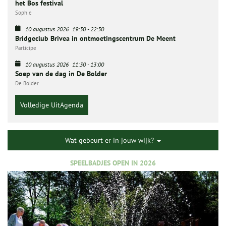
het Bos festival
Sophie
10 augustus 2026
19:30
-
22:30
Bridgeclub Brivea in ontmoetingscentrum De Meent
Participe
10 augustus 2026
11:30
-
13:00
Soep van de dag in De Bolder
De Bolder
Volledige UitAgenda
Wat gebeurt er in jouw wijk?
SPEELBADJES OPEN IN 2026