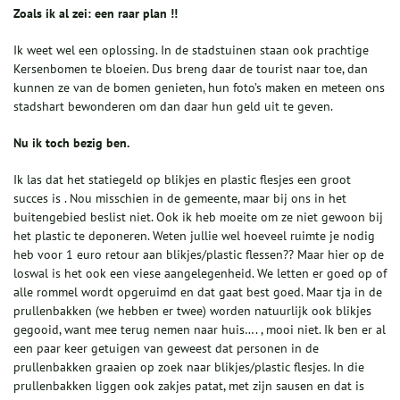
Zoals ik al zei: een raar plan !!
Ik weet wel een oplossing. In de stadstuinen staan ook prachtige
Kersenbomen te bloeien. Dus breng daar de tourist naar toe, dan
kunnen ze van de bomen genieten, hun foto’s maken en meteen ons
stadshart bewonderen om dan daar hun geld uit te geven.
Nu ik toch bezig ben.
Ik las dat het statiegeld op blikjes en plastic flesjes een groot
succes is . Nou misschien in de gemeente, maar bij ons in het
buitengebied beslist niet. Ook ik heb moeite om ze niet gewoon bij
het plastic te deponeren. Weten jullie wel hoeveel ruimte je nodig
heb voor 1 euro retour aan blikjes/plastic flessen?? Maar hier op de
loswal is het ook een viese aangelegenheid. We letten er goed op of
alle rommel wordt opgeruimd en dat gaat best goed. Maar tja in de
prullenbakken (we hebben er twee) worden natuurlijk ook blikjes
gegooid, want mee terug nemen naar huis…. , mooi niet. Ik ben er al
een paar keer getuigen van geweest dat personen in de
prullenbakken graaien op zoek naar blikjes/plastic flesjes. In die
prullenbakken liggen ook zakjes patat, met zijn sausen en dat is