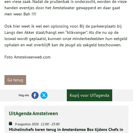
een viese zaak. Nadat de prullenbak is onderzocht, worden de vieze
handen eventjes door het Amstelwater gewapperd en daar gaat
men weer. Bah !!!!
Ook hier weet ik wel een oplossing voor. Bij de parkeerplaats bij
Langs den Akker staat/hangt een “blikvanger”. Als die nu op de
loswal wordt geplaatst, kunnen onze minderbedeelden hun eetgeld
ophalen en wat overblijft kan de jeugd als zakgeld beschouwen.
Foto Amstelveenweb.com
Ga terug
Kopij voor UITagenda
Volg ons
UitAgenda Amstelveen
9 augustus 2026
12:00
-
23:00
Michelinchefs keren terug in Amsterdamse Bos tijdens Chefs in