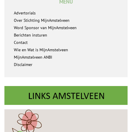
MENU
Advertorials
Over Stichting MijnAmstelveen
Word Sponsor van MijnAmstelveen
Berichten insturen
Contact
Wie en Wat is MijnAmstelveen
MijnAmstelveen ANBI
Disclaimer