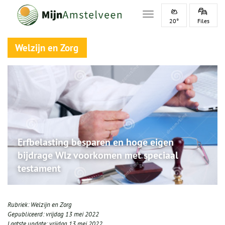
Toggle navigation
20°
Files
Welzijn en Zorg
Erfbelasting besparen en hoge eigen
bijdrage Wlz voorkomen met speciaal
testament
Rubriek:
Welzijn en Zorg
Gepubliceerd:
vrijdag 13 mei 2022
Laatste update:
vrijdag 13 mei 2022