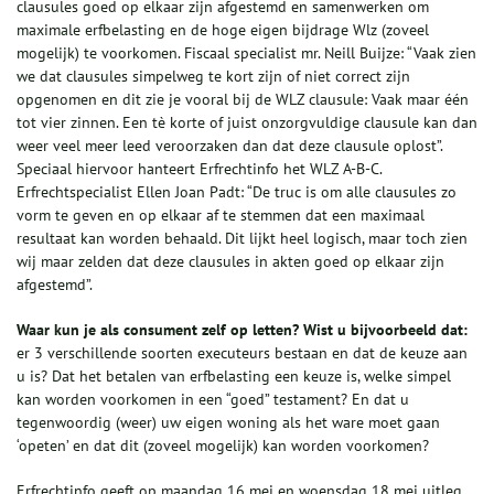
clausules goed op elkaar zijn afgestemd en samenwerken om
maximale erfbelasting en de hoge eigen bijdrage Wlz (zoveel
mogelijk) te voorkomen. Fiscaal specialist mr. Neill Buijze: “Vaak zien
we dat clausules simpelweg te kort zijn of niet correct zijn
opgenomen en dit zie je vooral bij de WLZ clausule: Vaak maar één
tot vier zinnen. Een tè korte of juist onzorgvuldige clausule kan dan
weer veel meer leed veroorzaken dan dat deze clausule oplost”.
Speciaal hiervoor hanteert Erfrechtinfo het WLZ A-B-C.
Erfrechtspecialist Ellen Joan Padt: “De truc is om alle clausules zo
vorm te geven en op elkaar af te stemmen dat een maximaal
resultaat kan worden behaald. Dit lijkt heel logisch, maar toch zien
wij maar zelden dat deze clausules in akten goed op elkaar zijn
afgestemd”.
Waar kun je als consument zelf op letten? Wist u bijvoorbeeld dat:
er 3 verschillende soorten executeurs bestaan en dat de keuze aan
u is? Dat het betalen van erfbelasting een keuze is, welke simpel
kan worden voorkomen in een “goed” testament? En dat u
tegenwoordig (weer) uw eigen woning als het ware moet gaan
‘opeten’ en dat dit (zoveel mogelijk) kan worden voorkomen?
Erfrechtinfo geeft op maandag 16 mei en woensdag 18 mei uitleg