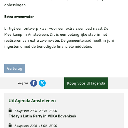
oplossingen.
Extra zwemwater
Er ligt een ontwerp klaar voor een extra zwembad naast De
Meerkamp in Amstelveen. Dit is een belangrijke stap in het
realiseren van extra zwemwater. De gemeenteraad heeft in juni
ingestemd met de benodigde financiële middelen.
Ga terug
Kopij voor UITagenda
Volg ons
UitAgenda Amstelveen
7 augustus 2026
20:30
-
23:00
Friday's Latin Party in VOKA Bovenkerk
7 augustus 2026
15:00
-
23:00