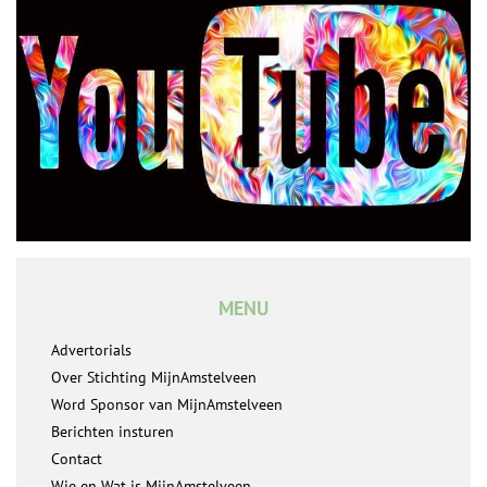
MENU
Advertorials
Over Stichting MijnAmstelveen
Word Sponsor van MijnAmstelveen
Berichten insturen
Contact
Wie en Wat is MijnAmstelveen