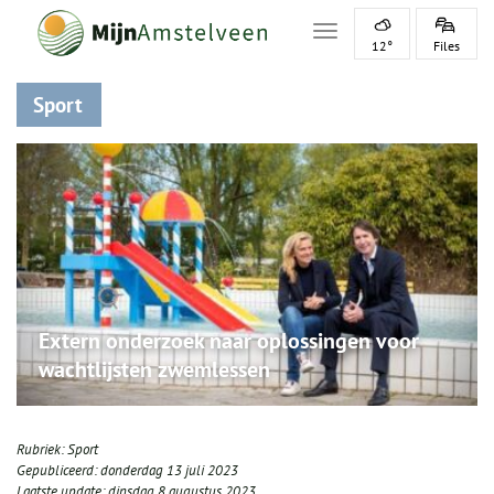
Toggle navigation
12°
Files
Sport
Extern onderzoek naar oplossingen voor
wachtlijsten zwemlessen
Rubriek:
Sport
Gepubliceerd:
donderdag 13 juli 2023
Laatste update:
dinsdag 8 augustus 2023