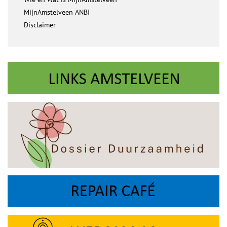
MijnAmstelveen ANBI
Disclaimer