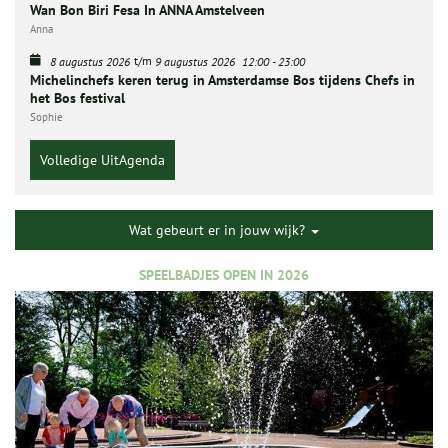
Wan Bon Biri Fesa In ANNA Amstelveen
Anna
t/m
8 augustus 2026
9 augustus 2026
12:00
-
23:00
Michelinchefs keren terug in Amsterdamse Bos tijdens Chefs in
het Bos festival
Sophie
Volledige UitAgenda
Wat gebeurt er in jouw wijk?
SPEELBADJES OPEN IN 2026