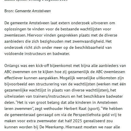
Bron:
Gemeente Amstelveen
De gemeente Amstelveen laat extern onderzoek uitvoeren om
oplossingen te vinden voor de bestaande wachtlijsten voor
zwemlessen. Hiervoor vinden gesprekken plaats met de diverse
aanbieders die zich bezighouden met zwemvaardigheid. Het
onderzoek richt zich onder meer op de beschikbaarheid van
voldoende instructeurs en badwater.
Onlangs was een kick-off bijeenkomst met bijna alle aanbieders van
ABC-zwemmen om te kijken hoe zij gezamenlijk de ABC-zwemlessen
effectiever kunnen aanpakken. Mogelijk wenselijke uitkomsten zijn
bijvoorbeeld een structurering van de wachtlijsten (werken met één
gezamenlijke wachtlijst in plaats van diverse wachtlijsten), het
uitwisselen van trainers/instructeurs en het beschikbare badwater
delen. “Het is van groot belang dat alle kinderen in Amstelveen
leren zwemmen”, zegt wethouder Herbert Raat (sport). “We hebben
de gemeenteraad gevraagd om via de Perspectiefnota geld vrij te
maken voor extra zwemwater dat half 2025 gerealiseerd zou
kunnen worden bij De Meerkamp. Hiernaast moeten we naar alle