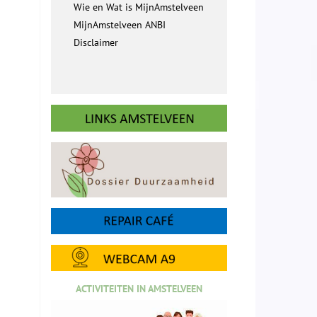
Wie en Wat is MijnAmstelveen
MijnAmstelveen ANBI
Disclaimer
ACTIVITEITEN IN AMSTELVEEN