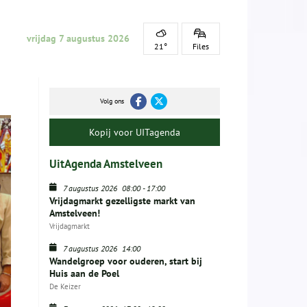
vrijdag 7 augustus 2026
21°
Files
Volg ons
Kopij voor UITagenda
UitAgenda Amstelveen
7 augustus 2026
08:00
-
17:00
Vrijdagmarkt gezelligste markt van
Amstelveen!
Vrijdagmarkt
7 augustus 2026
14:00
Wandelgroep voor ouderen, start bij
Huis aan de Poel
De Keizer