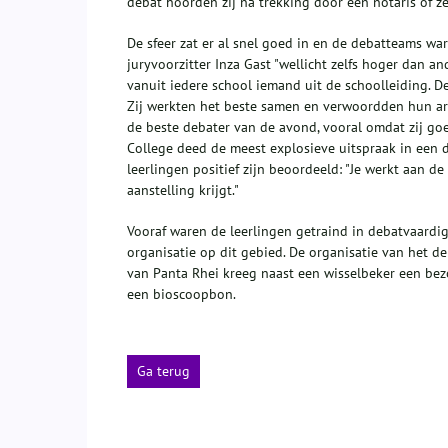
debat hoorden zij na trekking door een notaris of ze 
De sfeer zat er al snel goed in en de debatteams wa
juryvoorzitter Inza Gast "wellicht zelfs hoger dan a
vanuit iedere school iemand uit de schoolleiding. 
Zij werkten het beste samen en verwoordden hun ar
de beste debater van de avond, vooral omdat zij go
College deed de meest explosieve uitspraak in een d
leerlingen positief zijn beoordeeld: "Je werkt aan de
aanstelling krijgt."
Vooraf waren de leerlingen getraind in debatvaard
organisatie op dit gebied. De organisatie van het 
van Panta Rhei kreeg naast een wisselbeker een be
een bioscoopbon.
Ga terug