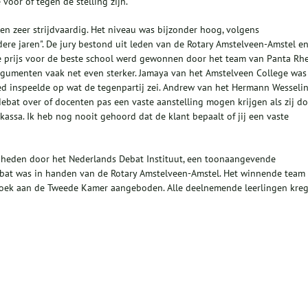
voor of tegen de stelling zijn.
ren zeer strijdvaardig. Het niveau was bijzonder hoog, volgens
ndere jaren". De jury bestond uit leden van de Rotary Amstelveen-Amstel e
De prijs voor de beste school werd gewonnen door het team van Panta Rhe
gumenten vaak net even sterker. Jamaya van het Amstelveen College was
ed inspeelde op wat de tegenpartij zei. Andrew van het Hermann Wesseli
ebat over of docenten pas een vaste aanstelling mogen krijgen als zij d
 kassa. Ik heb nog nooit gehoord dat de klant bepaalt of jij een vaste
igheden door het Nederlands Debat Instituut, een toonaangevende
debat was in handen van de Rotary Amstelveen-Amstel. Het winnende team
zoek aan de Tweede Kamer aangeboden. Alle deelnemende leerlingen kre