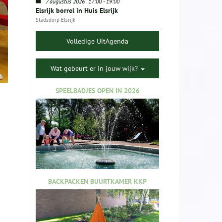
7 augustus 2026
17:00
-
19:00
Elsrijk borrel in Huis Elsrijk
Stadsdorp Elsrijk
Volledige UitAgenda
Wat gebeurt er in jouw wijk?
SPEELBADJES OPEN IN 2026
BACKPACKEN BUURTKAMER KKP