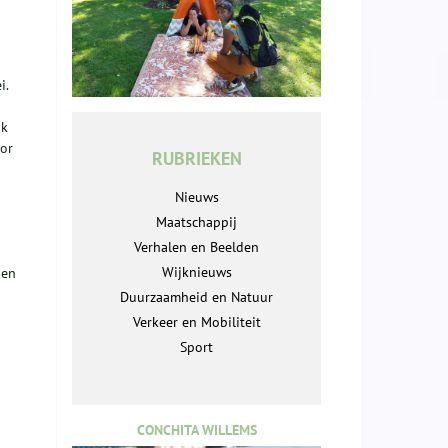
n
i.
nk
oor
RUBRIEKEN
Nieuws
Maatschappij
Verhalen en Beelden
Wijknieuws
gen
Duurzaamheid en Natuur
Verkeer en Mobiliteit
Sport
CONCHITA WILLEMS