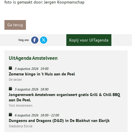
foto is gemaakt door: Jørgen Koopmanschap
Ga terug
Kopij voor UITagenda
Volg ons
UitAgenda Amstelveen
5 augustus 2026
19:00
Zomerse bingo in ’t Huis aan de Poel
De keizer
5 augustus 2026
18:00
Jongerenwerk Amstelveen organiseert gratis Grill & Chill BBQ
aan De Poel.
Visit Amstelveen
6 augustus 2026
18:00
-
22:00
Dungeons and Dragons (D&D) in De Blokhut van Elsrijk
Stadsdorp Elsrijk