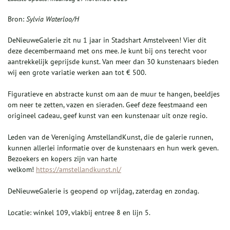
Bron:
Sylvia Waterloo/H
DeNieuweGalerie zit nu 1 jaar in Stadshart Amstelveen! Vier dit
deze decembermaand met ons mee. Je kunt bij ons terecht voor
aantrekkelijk geprijsde kunst. Van meer dan 30 kunstenaars bieden
wij een grote variatie werken aan tot € 500.
Figuratieve en abstracte kunst om aan de muur te hangen, beeldjes
om neer te zetten, vazen en sieraden. Geef deze feestmaand een
origineel cadeau, geef kunst van een kunstenaar uit onze regio.
Leden van de Vereniging AmstellandKunst, die de galerie runnen,
kunnen allerlei informatie over de kunstenaars en hun werk geven.
Bezoekers en kopers zijn van harte
welkom!
https://amstellandkunst.nl/
DeNieuweGalerie is geopend op vrijdag, zaterdag en zondag.
Locatie: winkel 109, vlakbij entree 8 en lijn 5.