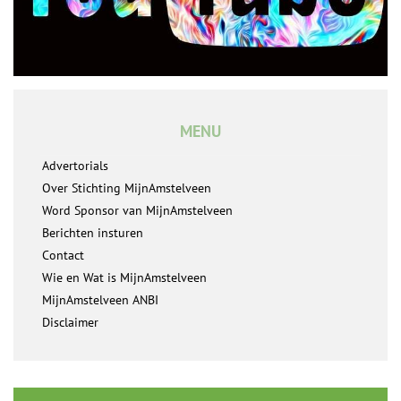
MENU
Advertorials
Over Stichting MijnAmstelveen
Word Sponsor van MijnAmstelveen
Berichten insturen
Contact
Wie en Wat is MijnAmstelveen
MijnAmstelveen ANBI
Disclaimer