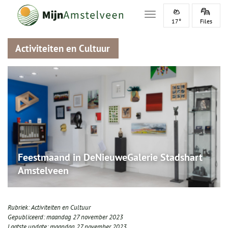
Toggle navigation
17°
Files
Activiteiten en Cultuur
Feestmaand in DeNieuweGalerie Stadshart
Amstelveen
Rubriek:
Activiteiten en Cultuur
Gepubliceerd:
maandag 27 november 2023
Laatste update:
maandag 27 november 2023