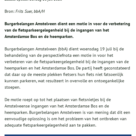
Bron:
Frits Suer, bbA/H
Burgerbelangen Amstelveen dient
een
motie in voor
de
verbetering
van de
fietsparkeergelegenheid bij
de
ingangen
van het
Amsterdamse
B
os en
de
heemparken.
Burgerbelangen Amstelveen (bbA) dient woensdag 19 juli bij de
behandeling van de perspectiefnota een motie in voor het
verbeteren van de fietsparkeergelegenheid bij de ingangen van de
heemparken en het Amsterdamse Bos. De partij heeft geconstateerd
dat daar op de meeste plekken fietsers hun fiets niet fatsoenlijk
kunnen parkeren, wat resulteert in overvolle en ontoegankelijke
stoepen.
De motie roept op tot het plaatsen van fietsnietjes bij de
Amstelveense ingangen van het Amsterdamse Bos en de
heemparken. Burgerbelangen Amstelveen is van mening dat dit een
eenvoudige oplossing is om het probleem van het ontbreken van
adequate fietsparkeergelegenheid aan te pakken.