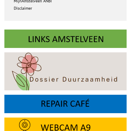
MijnAmstelveen ANBI
Disclaimer