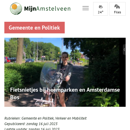
Toggle navigation
24°
Files
Gemeente en Politiek
Fietsnietjes bij heemparken en Amsterdamse
Bos
Rubrieken:
Gemeente en Politiek
,
Verkeer en Mobiliteit
Gepubliceerd:
zondag 16 juli 2023
Laatste update:
zondag 16 juli 2023