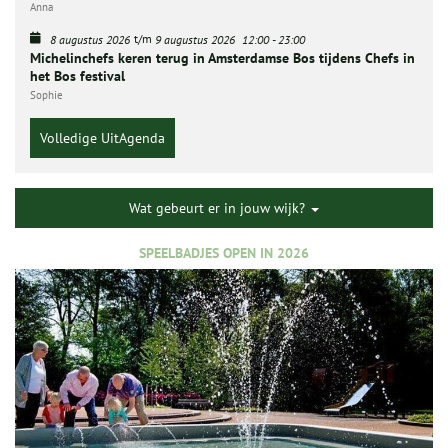
Anna
t/m
8 augustus 2026
9 augustus 2026
12:00
-
23:00
Michelinchefs keren terug in Amsterdamse Bos tijdens Chefs in
het Bos festival
Sophie
Volledige UitAgenda
Wat gebeurt er in jouw wijk?
SPEELBADJES OPEN IN 2026