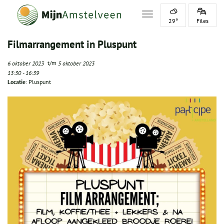
Toggle navigation
29°
Files
Filmarrangement in Pluspunt
t/m
6 oktober 2023
5 oktober 2023
13:30
-
16:39
Locatie
: Pluspunt