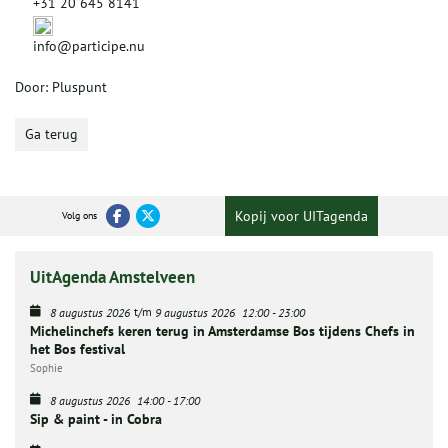
+31 20 645 8141
info@participe.nu
Door: Pluspunt
Ga terug
Kopij voor UITagenda
Volg ons
UitAgenda Amstelveen
t/m
8 augustus 2026
9 augustus 2026
12:00
-
23:00
Michelinchefs keren terug in Amsterdamse Bos tijdens Chefs in
het Bos festival
Sophie
8 augustus 2026
14:00
-
17:00
Sip & paint - in Cobra