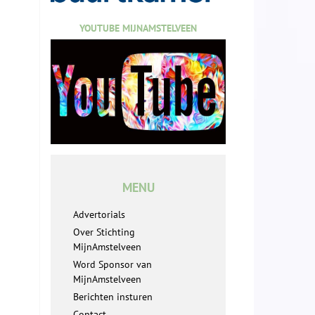
YOUTUBE MIJNAMSTELVEEN
MENU
Advertorials
Over Stichting
MijnAmstelveen
Word Sponsor van
MijnAmstelveen
Berichten insturen
Contact