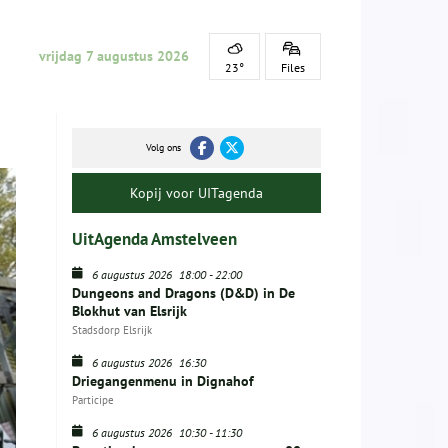
vrijdag 7 augustus 2026
23°
Files
Volg ons
Kopij voor UITagenda
UitAgenda Amstelveen
6 augustus 2026
18:00
-
22:00
Dungeons and Dragons (D&D) in De
Blokhut van Elsrijk
Stadsdorp Elsrijk
6 augustus 2026
16:30
Driegangenmenu in Dignahof
Participe
6 augustus 2026
10:30
-
11:30