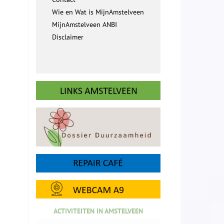
Wie en Wat is MijnAmstelveen
MijnAmstelveen ANBI
Disclaimer
ACTIVITEITEN IN AMSTELVEEN