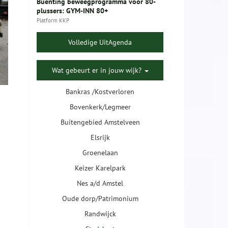
Buenting beweegprogramma voor 80-
plussers: GYM-INN 80+
Platform KKP
Volledige UitAgenda
Wat gebeurt er in jouw wijk?
Bankras /Kostverloren
Bovenkerk/Legmeer
Buitengebied Amstelveen
Elsrijk
Groenelaan
Keizer Karelpark
Nes a/d Amstel
Oude dorp/Patrimonium
Randwijck