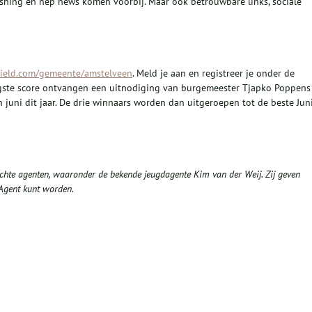
hing en nep news komen voorbij. Maar ook betrouwbare links, sociale
ield.com/gemeente/amstelveen
. Meld je aan en registreer je onder de
gste score ontvangen een uitnodiging van burgemeester Tjapko Poppens
juni dit jaar. De drie winnaars worden dan uitgeroepen tot de beste Jun
chte agenten, waaronder de bekende jeugdagente Kim van der Weij. Zij
geven
 Agent kunt worden.