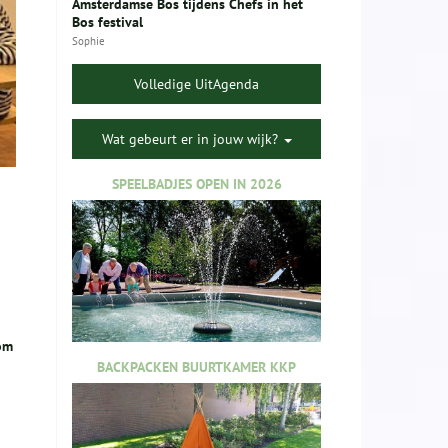
Amsterdamse Bos tijdens Chefs in het
Bos festival
Sophie
Volledige UitAgenda
Wat gebeurt er in jouw wijk?
SPEELBADJES OPEN IN 2026
 om
BACKPACKEN BUURTKAMER KKP