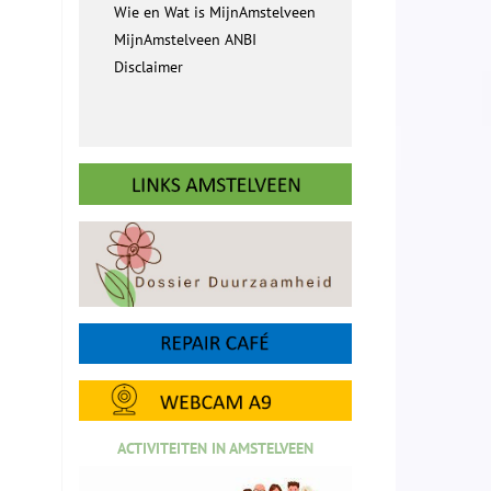
Wie en Wat is MijnAmstelveen
MijnAmstelveen ANBI
Disclaimer
ACTIVITEITEN IN AMSTELVEEN