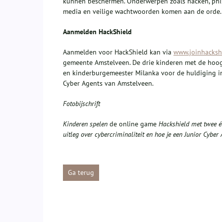
kunnen beschermen. Onderwerpen zoals hacken, phis
media en veilige wachtwoorden komen aan de orde.
Aanmelden
HackShield
Aanmelden voor HackShield kan via
www.joinhacksh
gemeente Amstelveen. De drie kinderen met de hoo
en kinderburgemeester Milanka voor de huldiging in 
Cyber Agents van Amstelveen.
Fotobijschrift
Kinderen spelen
de online game
Hackshield
met
twee é
uit
leg over
cybercriminaliteit en hoe je een Junior Cyber
Ga terug