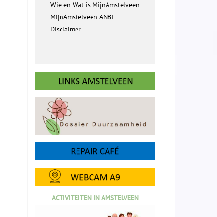
Wie en Wat is MijnAmstelveen
MijnAmstelveen ANBI
Disclaimer
ACTIVITEITEN IN AMSTELVEEN