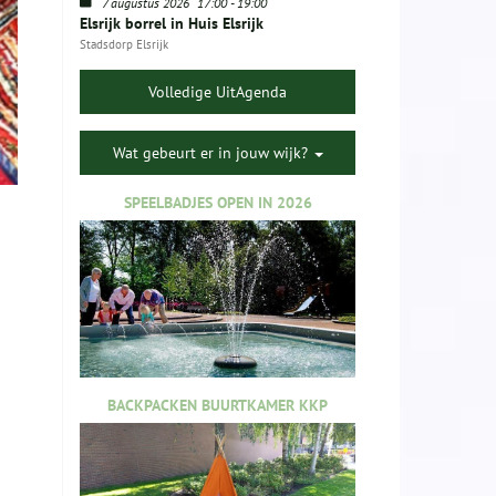
7 augustus 2026
17:00
-
19:00
Elsrijk borrel in Huis Elsrijk
Stadsdorp Elsrijk
Volledige UitAgenda
Wat gebeurt er in jouw wijk?
SPEELBADJES OPEN IN 2026
BACKPACKEN BUURTKAMER KKP