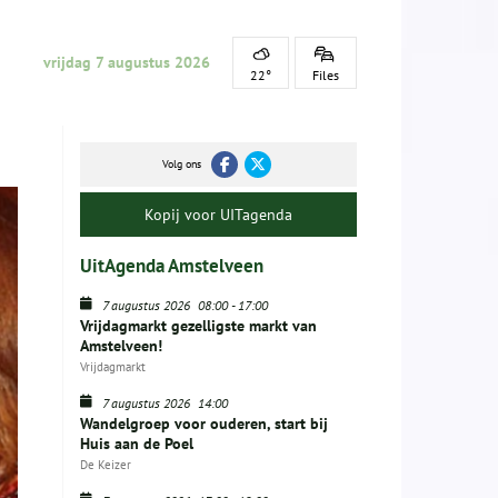
vrijdag 7 augustus 2026
22°
Files
Volg ons
Kopij voor UITagenda
UitAgenda Amstelveen
7 augustus 2026
08:00
-
17:00
Vrijdagmarkt gezelligste markt van
Amstelveen!
Vrijdagmarkt
7 augustus 2026
14:00
Wandelgroep voor ouderen, start bij
Huis aan de Poel
De Keizer