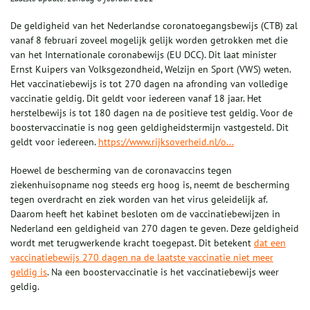
De geldigheid van het Nederlandse coronatoegangsbewijs (CTB) zal
vanaf 8 februari zoveel mogelijk gelijk worden getrokken met die
van het Internationale coronabewijs (EU DCC). Dit laat minister
Ernst Kuipers van Volksgezondheid, Welzijn en Sport (VWS) weten.
Het vaccinatiebewijs is tot 270 dagen na afronding van volledige
vaccinatie geldig. Dit geldt voor iedereen vanaf 18 jaar. Het
herstelbewijs is tot 180 dagen na de positieve test geldig. Voor de
boostervaccinatie is nog geen geldigheidstermijn vastgesteld. Dit
geldt voor iedereen.
https://www.rijksoverheid.nl/o...
Hoewel de bescherming van de coronavaccins tegen
ziekenhuisopname nog steeds erg hoog is, neemt de bescherming
tegen overdracht en ziek worden van het virus geleidelijk af.
Daarom heeft het kabinet besloten om de vaccinatiebewijzen in
Nederland een geldigheid van 270 dagen te geven. Deze geldigheid
wordt met terugwerkende kracht toegepast. Dit betekent
dat een
vaccinatiebewijs 270 dagen na de laatste vaccinatie niet meer
geldig is
. Na een boostervaccinatie is het vaccinatiebewijs weer
geldig.