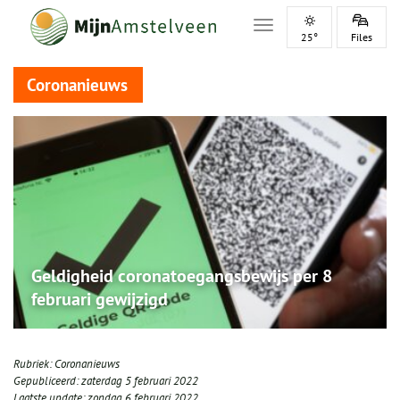
Toggle navigation
25°
Files
Coronanieuws
Geldigheid coronatoegangsbewijs per 8
februari gewijzigd
Rubriek:
Coronanieuws
Gepubliceerd:
zaterdag 5 februari 2022
Laatste update:
zondag 6 februari 2022