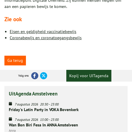
Informatiepunt Digitale Overheid. Zij kunnen mensen helpen om
aan een papieren bewijs te komen.
Zie ook
Eisen en geldigheid vaccinatiebewijs
Coronabewijs en coronatoegangsbewijs
Ga terug
Kopij voor UITagenda
Volg ons
UitAgenda Amstelveen
7 augustus 2026
20:30
-
23:00
Friday's Latin Party in VOKA Bovenkerk
7 augustus 2026
15:00
-
23:00
Wan Bon Biri Fesa In ANNA Amstelveen
Anna