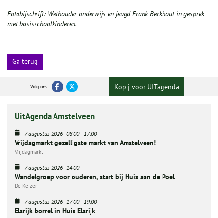
Fotobijschrift:
Wethouder onderwijs en jeugd Frank Berkhout in gesprek
met basisschoolkinderen.
Ga terug
Kopij voor UITagenda
Volg ons
UitAgenda Amstelveen
7 augustus 2026
08:00
-
17:00
Vrijdagmarkt gezelligste markt van Amstelveen!
Vrijdagmarkt
7 augustus 2026
14:00
Wandelgroep voor ouderen, start bij Huis aan de Poel
De Keizer
7 augustus 2026
17:00
-
19:00
Elsrijk borrel in Huis Elsrijk