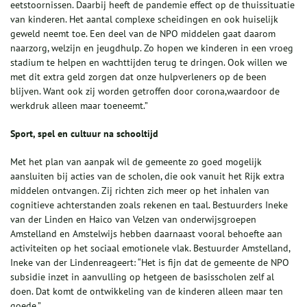
eetstoornissen. Daarbij heeft de pandemie effect op de thuissituatie
van kinderen. Het aantal complexe scheidingen en ook huiselijk
geweld neemt toe. Een deel van de NPO middelen gaat daarom
naarzorg, welzijn en jeugdhulp. Zo hopen we kinderen in een vroeg
stadium te helpen en wachttijden terug te dringen. Ook willen we
met dit extra geld zorgen dat onze hulpverleners op de been
blijven. Want ook zij worden getroffen door corona,waardoor de
werkdruk alleen maar toeneemt.”
Sport, spel en cultuur na schooltijd
Met het plan van aanpak wil de gemeente zo goed mogelijk
aansluiten bij acties van de scholen, die ook vanuit het Rijk extra
middelen ontvangen. Zij richten zich meer op het inhalen van
cognitieve achterstanden zoals rekenen en taal. Bestuurders Ineke
van der Linden en Haico van Velzen van onderwijsgroepen
Amstelland en Amstelwijs hebben daarnaast vooral behoefte aan
activiteiten op het sociaal emotionele vlak. Bestuurder Amstelland,
Ineke van der Lindenreageert: “Het is fijn dat de gemeente de NPO
subsidie inzet in aanvulling op hetgeen de basisscholen zelf al
doen. Dat komt de ontwikkeling van de kinderen alleen maar ten
goede.”