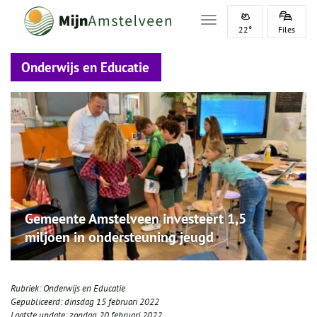
Toggle navigation
22°
Files
Onderwijs en Educatie
Gemeente Amstelveen investeert 1,5
miljoen in ondersteuning jeugd
Rubriek:
Onderwijs en Educatie
Gepubliceerd:
dinsdag 15 februari 2022
Laatste update:
zondag 20 februari 2022