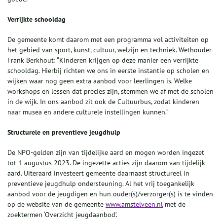
Verrijkte schooldag
De gemeente komt daarom met een programma vol activiteiten op
het gebied van sport, kunst, cultuur, welzijn en techniek. Wethouder
Frank Berkhout: “Kinderen krijgen op deze manier een verrijkte
schooldag. Hierbij richten we ons in eerste instantie op scholen en
wijken waar nog geen extra aanbod voor leerlingen is. Welke
workshops en lessen dat precies zijn, stemmen we af met de scholen
in de wijk. In ons aanbod zit ook de Cultuurbus, zodat kinderen
naar musea en andere culturele instellingen kunnen.”
Structurele en preventieve jeugdhulp
De NPO-gelden zijn van tijdelijke aard en mogen worden ingezet
tot 1 augustus 2023. De ingezette acties zijn daarom van tijdelijk
aard. Uiteraard investeert gemeente daarnaast structureel in
preventieve jeugdhulp ondersteuning. Al het vrij toegankelijk
aanbod voor de jeugdigen en hun ouder(s)/verzorger(s) is te vinden
op de website van de gemeente
www.amstelveen.nl
met de
zoektermen ‘Overzicht jeugdaanbod’.