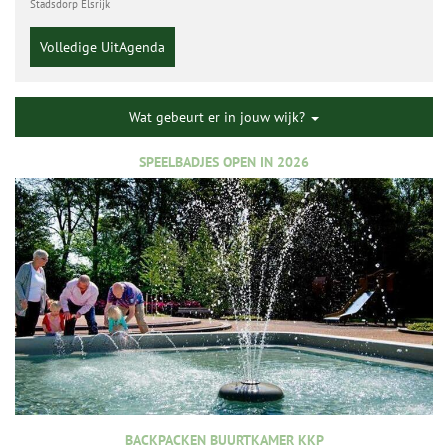
Stadsdorp Elsrijk
Volledige UitAgenda
Wat gebeurt er in jouw wijk?
SPEELBADJES OPEN IN 2026
BACKPACKEN BUURTKAMER KKP