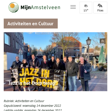
Toggle navigation
15°
Files
Activiteiten en Cultuur
Jazz in het Dorp terug
Rubriek:
Activiteiten en Cultuur
Gepubliceerd:
woensdag 14 december 2022
Laatste update:
maandag 26 december 2022