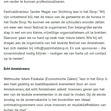
om verder te kunnen professionaliseren.
Festivaldirecteur Sander Mager van Stichting Jazz in het Dorp: “Wij
zijn ontzettend blij met de steun van de gemeente en de horeca in
het Oude Dorp. Nu kunnen we samen de schouders eronder zetten
om weer een mooi festival te organiseren. Een belangrijke eerste
stap is wel om ons kleine, vrijwillige organisatieteam uit te breiden.
Daarvoor gaan we nu hard op zoek naar nieuw talent. Wie bij wil
dragen aan de organisatie van het leukste festival van Amstelveen
kan zich melden bij info@jazzinhetdorp.nl. En ook sponsoren – die
onverminderd nodig blijven – nodigen we van harte uit om contact
op te nemen”.
Echt Amstelveens
Wethouder Adam Elzakalai (Economische Zaken): “Jazz in het Dorp is
een heel gezellig en beeldbepalend evenement door en voor
Amstelveners, dat echt ‘Amstelveen ademt’. Inwoners geven aan het
een van de leukste evenementen in de stad te vinden. Op de eerste
zondag na de zomervakantie is het bovendien een ideaal
ontmoetingsmoment voor onze inwoners en muziekliefhebbers van
buiten de stad.”