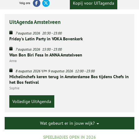
Kopij voor UITagenda
Volg ons
UitAgenda Amstelveen
7 augustus 2026
20:30
-
23:00
Friday's Latin Party in VOKA Bovenkerk
7 augustus 2026
15:00
-
23:00
Wan Bon Biri Fesa In ANNA Amstelveen
Anna
t/m
8 augustus 2026
9 augustus 2026
12:00
-
23:00
Michelinchefs keren terug in Amsterdamse Bos tijdens Chefs in
het Bos festival
Sophie
Volledige UitAgenda
Wat gebeurt er in jouw wijk?
SPEELBADJES OPEN IN 2026