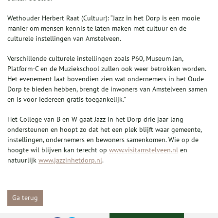
Wethouder Herbert Raat (Cultuur): “Jazz in het Dorp is een mooie
manier om mensen kennis te laten maken met cultuur en de
culturele instellingen van Amstelveen.
Verschillende culturele instellingen zoals P60, Museum Jan,
Platform-C en de Muziekschool zullen ook weer betrokken worden.
Het evenement laat bovendien zien wat ondernemers in het Oude
Dorp te bieden hebben, brengt de inwoners van Amstelveen samen
en is voor iedereen gratis toegankelijk.”
Het College van B en W gaat Jazz in het Dorp drie jaar lang
ondersteunen en hoopt zo dat het een plek blijft waar gemeente,
instellingen, ondernemers en bewoners samenkomen. Wie op de
hoogte wil blijven kan terecht op
www.visitamstelveen.nl
en
natuurlijk
www.jazzinhetdorp.nl
.
Ga terug