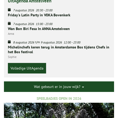
UitAgenda Amstelveen
7 augustus 2026
20:30
-
23:00
Friday's Latin Party in VOKA Bovenkerk
7 augustus 2026
15:00
-
23:00
Wan Bon Biri Fesa In ANNA Amstelveen
Anna
t/m
8 augustus 2026
9 augustus 2026
12:00
-
23:00
Michelinchefs keren terug in Amsterdamse Bos tijdens Chefs in
het Bos festival
Sophie
Volledige UitAgenda
Wat gebeurt er in jouw wijk?
SPEELBADJES OPEN IN 2026