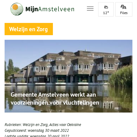
Toggle navigation
12°
Files
Welzijn en Zorg
Gemeente Amstelveen werkt aan
voorzieningen voor vluchtelingen
Rubrieken:
Welzijn en Zorg
,
Acties voor Oekraïne
Gepubliceerd:
woensdag 30 maart 2022
Laatste update:
woensdag 20 april 2022