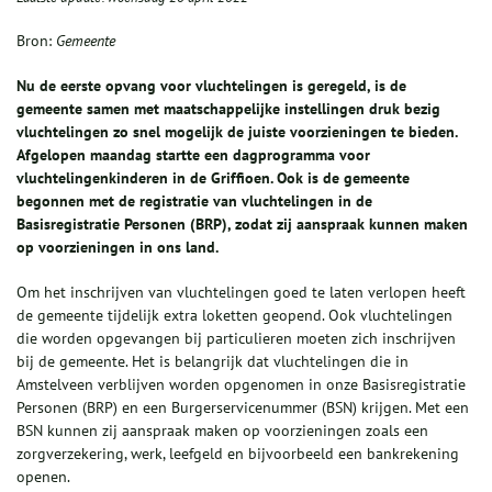
Bron:
Gemeente
Nu de eerste opvang voor vluchte
lingen is geregeld, is
de
gemeente
samen met
maatschappelijke instellingen druk bezig
vluchtelingen zo snel mogelijk de juiste voorzieningen te bieden.
Afgelopen maandag startte een dagprogramma voor
vluchtelingen
kinderen
in de Griffioen. Ook is
de gemeente
begonnen met de
regist
ratie
van vluchtelingen in
de
Basisregistratie Personen (BRP), zodat
zij aanspraak kunnen maken
op voor
zieningen in ons land.
Om het inschrijven van vluchtelingen goed te laten verlopen heeft
de gemeente tijdelijk extra loketten geopend. Ook vluchtelingen
die worden opgevangen bij particulieren moeten zich inschrijven
bij de gemeente. Het is belangrijk dat vluchtelingen die in
Amstelveen verblijven worden opgenomen in onze Basisregistratie
Personen (BRP) en een Burgerservicenummer (BSN) krijgen. Met een
BSN kunnen zij aanspraak maken op voorzieningen zoals een
zorgverzekering, werk, leefgeld en bijvoorbeeld een bankrekening
openen.