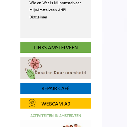
Wie en Wat is MijnAmstelveen
MijnAmstelveen ANBI
Disclaimer
ACTIVITEITEN IN AMSTELVEEN