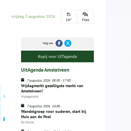
vrijdag 7 augustus 2026
24°
Files
Volg ons
Kopij voor UITagenda
UitAgenda Amstelveen
7 augustus 2026
08:00
-
17:00
Vrijdagmarkt gezelligste markt van
Amstelveen!
Vrijdagmarkt
7 augustus 2026
14:00
Wandelgroep voor ouderen, start bij
Huis aan de Poel
De Keizer