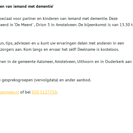
ren van iemand met dementie’
eciaal voor partner en kinderen van iemand met dementie. Deze
erd in ‘De Meent’ , Orion 3 in Amstelveen. De bijeenkomst is van 13.30 t
n, tips, adviezen en u kunt uw ervaringen delen met anderen in een
lzorgers aan. Kom langs en ervaar het zelf! Deelname is kosteloos.
nen in de gemeente Aalsmeer, Amstelveen, Uithoorn en in Ouderkerk aan
de gespreksgroepen (vervolgdata) en ander aanbod.
genmeer.nl
of bel
020 5127250
.