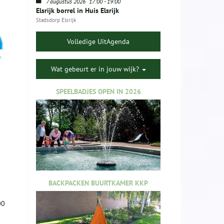
7 augustus 2026
17:00
-
19:00
Elsrijk borrel in Huis Elsrijk
Stadsdorp Elsrijk
Volledige UitAgenda
Wat gebeurt er in jouw wijk?
SPEELBADJES OPEN IN 2026
BACKPACKEN BUURTKAMER KKP
00