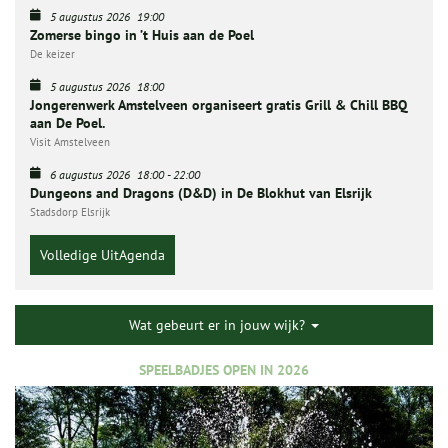
5 augustus 2026
19:00
Zomerse bingo in ’t Huis aan de Poel
De keizer
5 augustus 2026
18:00
Jongerenwerk Amstelveen organiseert gratis Grill & Chill BBQ
aan De Poel.
Visit Amstelveen
6 augustus 2026
18:00
-
22:00
Dungeons and Dragons (D&D) in De Blokhut van Elsrijk
Stadsdorp Elsrijk
Volledige UitAgenda
Wat gebeurt er in jouw wijk?
SPEELBADJES OPEN IN 2026