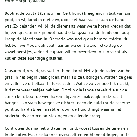
Foto: MorpurgoMedia
Bobbie, de bobtail (Samson en Gert hond) kreeg enorm last van zijn
poot, en wij konden niet zien, door het haar, wat er aan de hand
was. Zo belanden wij bij de dierenarts waar we te horen kregen dat
hij een grasaar in zijn poot had die langzaam onderhuids omhoog
kroop de bloedbaan in. Operatie was nodig om hem te redden. Nu
hebben we Moos, ook veel haar en we controleren elke dag op
zowel beestjes, zaden die graag willen meereizen in zijn vacht als
klit en deze ellendige grasaren.
Grasaren zijn wildgras wat tot bloei komt. Het zijn de zaden van het
gras. In het begin vaak groen, maar als ze uitdrogen, worden ze geel
en vallen ze uit elkaar in losse zaden. Wat ze zo verraderlijk maakt,
is dat ze weerhaakjes hebben. Dit zijn die lange stekels die uit de
aar steken. Door de weerhaken blijven ze makkelijk in de vacht
hangen. Lanzaam bewegen ze dichter tegen de huid tot de scherpe
punt, zo hard als een naald, er door de huid dringt waarna het
onderhuids enorme ontstekingen en ellende brengt.
Controleer dus na het uitlaten je hond, vooral tussen de tenen en
in de poten. Maar ze kunnen overal zitten en binnendringen, tot in