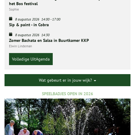
het Bos festival
Sophie
8 augustus 2026
14:00
-
17:00
Sip & paint - in Cobra
8 augustus 2026
14:30
Zomer Bachata en Salsa in Buurtkamer KKP
Elwin Lindeman
Volledige UitAgenda
Wat gebeurt er in jouw wijk?
SPEELBADJES OPEN IN 2026