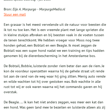
Bron:
Eljo A. Morpurgo - MorpurgoMedia.nl
Stuur een mail
Een grasaar is het meest vervelende uit de natuur voor beesten die
ik tot nu toe ken. Het is een vreemde plant met lange sprieten die
in kleine stukjes afbreken en bij beesten vaak in de voeten tussen
de tenen terechtkomt. We hebben vroeger voor Moos nog twee
honden gehad, een Bobtail en een Beagle. Ik moet zeggen de
Bobtail was een super hond nadat we een training en tips hadden
genomen bij de dierenbescherming in het Amsterdamse bos.
De Bobtail, Bobbie, luisterde zonder riem beter dan aan de riem. Je
kon de voordeur openzetten waarna hij de gehele straat uit rende
tot aan de rand van de weg waar hij ging zitten. Menig auto remde
en wilde wachten tot hij over gestoken was. Bob wachtte in alle
rust tot wij er ook waren waarna wij het commando gaven en hij
overstak.
De Beagle. … ik kan het niet anders zeggen, was meer een kat dan
een hond. Was geen land mee te bezeilen en luisterde alleen als zij