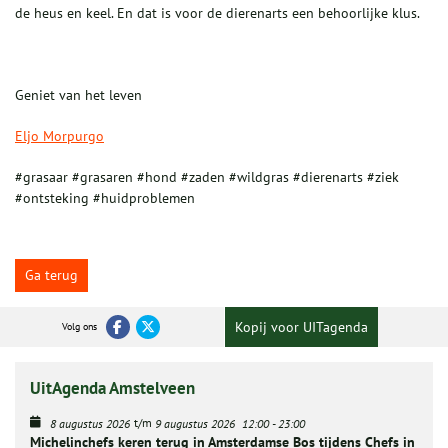
de heus en keel. En dat is voor de dierenarts een behoorlijke klus.
Geniet van het leven
Eljo Morpurgo
#grasaar #grasaren #hond #zaden #wildgras #dierenarts #ziek
#ontsteking #huidproblemen
Ga terug
Kopij voor UITagenda
Volg ons
UitAgenda Amstelveen
t/m
8 augustus 2026
9 augustus 2026
12:00
-
23:00
Michelinchefs keren terug in Amsterdamse Bos tijdens Chefs in