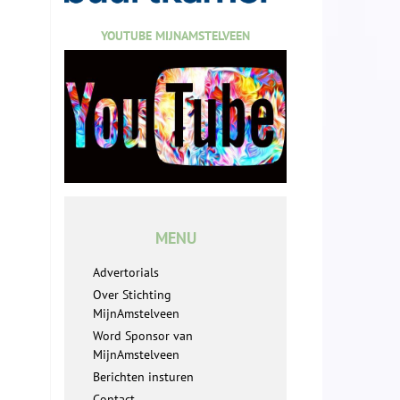
YOUTUBE MIJNAMSTELVEEN
MENU
Advertorials
Over Stichting
MijnAmstelveen
Word Sponsor van
MijnAmstelveen
Berichten insturen
Contact