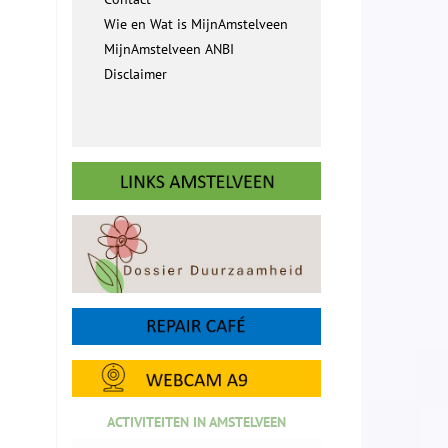
Wie en Wat is MijnAmstelveen
MijnAmstelveen ANBI
Disclaimer
ACTIVITEITEN IN AMSTELVEEN