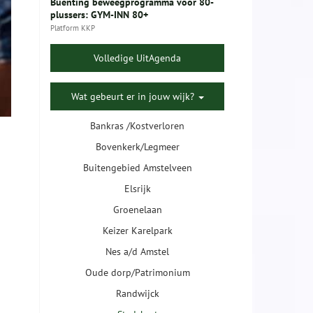
Buenting beweegprogramma voor 80-
plussers: GYM-INN 80+
Platform KKP
Volledige UitAgenda
Wat gebeurt er in jouw wijk?
Bankras /Kostverloren
Bovenkerk/Legmeer
Buitengebied Amstelveen
Elsrijk
Groenelaan
Keizer Karelpark
Nes a/d Amstel
Oude dorp/Patrimonium
Randwijck