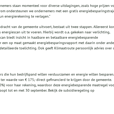
nemers staan momenteel voor diverse uitdagingen, zoals hoge prijzen v
arom ondersteunen we ondernemers met een gratis energiebesparingstraj
un energierekening te verlagen.”
pdracht van de gemeente uitvoert, bestaat uit twee stappen. Allereerst ko
 energiescan uit te voeren. Hierbij wordt o.a. gekeken naar verlichting,
can biedt inzicht in haalbare en betaalbare energiebesparende
r een op maat gemaakt energiebesparingsrapport met daarin onder ande
etailleerde toelichting. Ook geeft Klimaatroute persoonlijk advies over 
s die hun bedrijfspand willen verduurzamen en energie willen besparen.
er waarde van € 175,- direct gefinancierd te krijgen door de gemeente.
0%) voor haar rekening, waardoor deze energiebesparende maatregel vo
oopt tot en met 30 september. Bekijk de subsidieregeling op