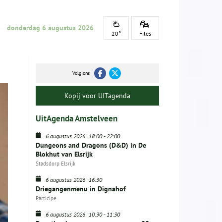
donderdag 6 augustus 2026
20°
Files
Volg ons
Kopij voor UITagenda
UitAgenda Amstelveen
6 augustus 2026
18:00
-
22:00
Dungeons and Dragons (D&D) in De
Blokhut van Elsrijk
Stadsdorp Elsrijk
6 augustus 2026
16:30
Driegangenmenu in Dignahof
Participe
6 augustus 2026
10:30
-
11:30