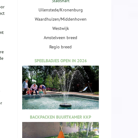
Stadshart
oor
Uilenstede/Kronenburg
ect
Waardhuizen/Middenhoven
Westwijk
mt
Amstelveen breed
Regio breed
re
de
SPEELBADJES OPEN IN 2026
or
BACKPACKEN BUURTKAMER KKP