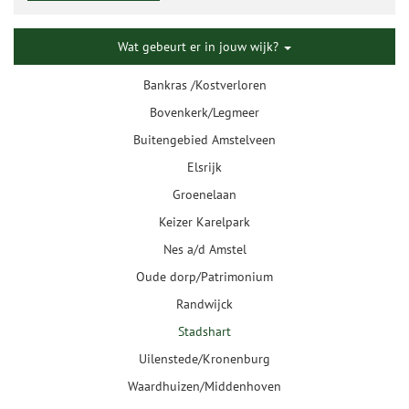
Wat gebeurt er in jouw wijk?
Bankras /Kostverloren
Bovenkerk/Legmeer
Buitengebied Amstelveen
Elsrijk
Groenelaan
Keizer Karelpark
Nes a/d Amstel
Oude dorp/Patrimonium
Randwijck
Stadshart
Uilenstede/Kronenburg
Waardhuizen/Middenhoven