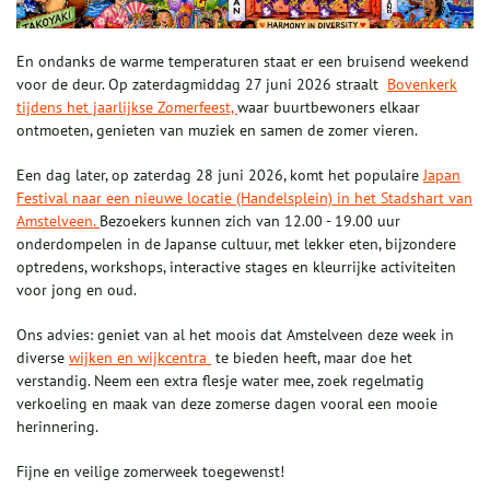
En ondanks de warme temperaturen staat er een bruisend weekend
voor de deur. Op zaterdagmiddag 27 juni 2026 straalt
Bovenkerk
tijdens het jaarlijkse Zomerfeest,
waar buurtbewoners elkaar
ontmoeten, genieten van muziek en samen de zomer vieren.
Een dag later, op zaterdag 28 juni 2026, komt het populaire
Japan
Festival naar een nieuwe locatie (Handelsplein) in het Stadshart van
Amstelveen.
Bezoekers kunnen zich van 12.00 - 19.00 uur
onderdompelen in de Japanse cultuur, met lekker eten, bijzondere
optredens, workshops, interactive stages en kleurrijke activiteiten
voor jong en oud.
Ons advies: geniet van al het moois dat Amstelveen deze week in
diverse
wijken en wijkcentra
te bieden heeft, maar doe het
verstandig. Neem een extra flesje water mee, zoek regelmatig
verkoeling en maak van deze zomerse dagen vooral een mooie
herinnering.
Fijne en veilige zomerweek toegewenst!