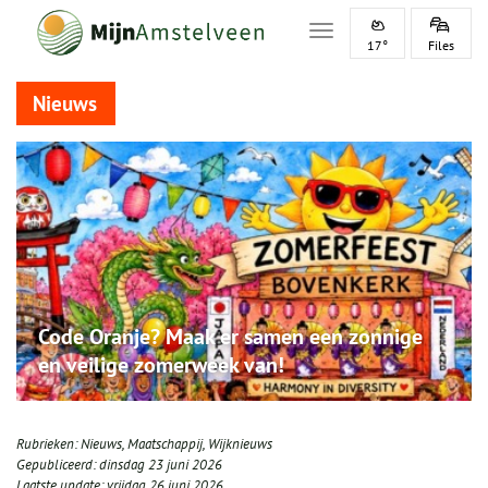
Toggle navigation
17°
Files
Nieuws
Code Oranje? Maak er samen een zonnige
en veilige zomerweek van!
Rubrieken:
Nieuws
,
Maatschappij
,
Wijknieuws
Gepubliceerd:
dinsdag 23 juni 2026
Laatste update:
vrijdag 26 juni 2026