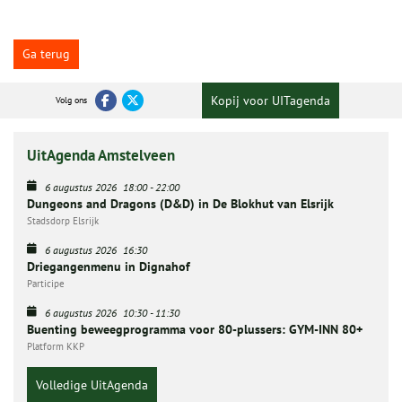
Ga terug
Kopij voor UITagenda
Volg ons
UitAgenda Amstelveen
6 augustus 2026
18:00
-
22:00
Dungeons and Dragons (D&D) in De Blokhut van Elsrijk
Stadsdorp Elsrijk
6 augustus 2026
16:30
Driegangenmenu in Dignahof
Participe
6 augustus 2026
10:30
-
11:30
Buenting beweegprogramma voor 80-plussers: GYM-INN 80+
Platform KKP
Volledige UitAgenda