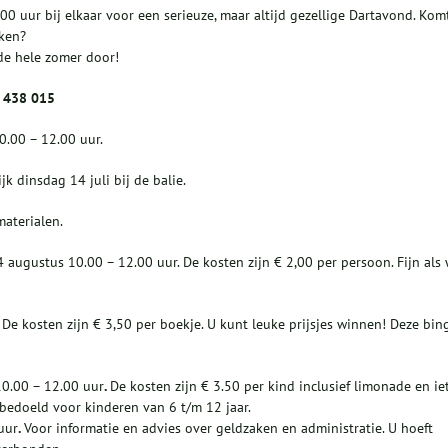
 uur bij elkaar voor een serieuze, maar altijd gezellige Dartavond. Kom
nken?
e hele zomer door!
6 438 015
0.00 – 12.00 uur.
k dinsdag 14 juli bij de balie.
materialen.
14 augustus 10.00 – 12.00 uur. De kosten zijn € 2,00 per persoon. Fijn als
.
De kosten zijn € 3,50 per boekje. U kunt leuke prijsjes winnen! Deze bin
0.00 – 12.00 uur
.
De kosten zijn € 3.50 per kind inclusief limonade en ie
s bedoeld voor kinderen van 6 t/m 12 jaar.
uur
.
Voor informatie en advies over geldzaken en administratie. U hoeft