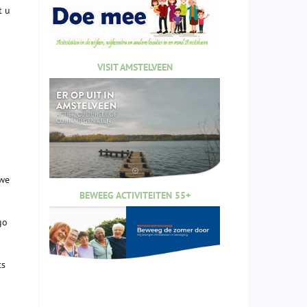
t u
VISIT AMSTELVEEN
 we
BEWEEG ACTIVITEITEN 55+
go
ts