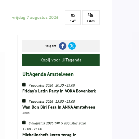
vrijdag 7 augustus 2026
14°
Files
Volg ons
Kopij voor UITagenda
UitAgenda Amstelveen
7 augustus 2026
20:30
-
23:00
Friday's Latin Party in VOKA Bovenkerk
7 augustus 2026
15:00
-
23:00
Wan Bon Biri Fesa In ANNA Amstelveen
Anna
t/m
8 augustus 2026
9 augustus 2026
12:00
-
23:00
Michelinchefs keren terug in