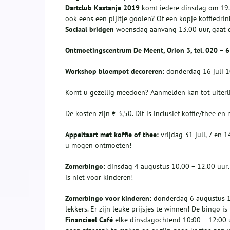
Dartclub Kastanje 2019
komt iedere dinsdag om 19.00
ook eens een pijltje gooien? Of een kopje koffiedri
Sociaal bridgen
woensdag aanvang 13.00 uur, gaat d
Ontmoetingscentrum De Meent, Orion 3, tel. 020 – 
Workshop bloempot decoreren:
donderdag 16 juli 1
Komt u gezellig meedoen? Aanmelden kan tot uiterlij
De kosten zijn € 3,50. Dit is inclusief koffie/thee en 
Appeltaart met koffie of thee:
vrijdag 31 juli, 7 en 
u mogen ontmoeten!
Zomerbingo:
dinsdag 4 augustus 10.00 – 12.00 uur
is niet voor kinderen!
Zomerbingo voor kinderen:
donderdag 6 augustus 1
lekkers. Er zijn leuke prijsjes te winnen! De bingo i
Financieel Café
elke dinsdagochtend 10:00 – 12:00 