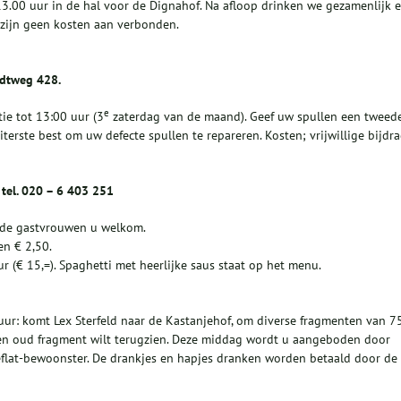
3.00 uur in de hal voor de Dignahof. Na afloop drinken we gezamenlijk 
 zijn geen kosten aan verbonden.
ndtweg 428.
e
ie tot 13:00 uur (3
zaterdag van de maand). Geef uw spullen een tweed
iterste best om uw defecte spullen te repareren. Kosten; vrijwillige bijdra
tel. 020 – 6 403 251
n de gastvrouwen u welkom.
en € 2,50.
r (€ 15,=). Spaghetti met heerlijke saus staat op het menu.
uur: komt Lex Sterfeld naar de Kastanjehof, om diverse fragmenten van 7
g een oud fragment wilt terugzien. Deze middag wordt u aangeboden door
eflat-bewoonster. De drankjes en hapjes dranken worden betaald door de