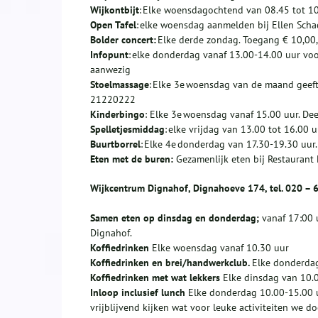
Wijkontbijt
: Elke woensdagochtend van 08.45 tot 10.
Open Tafel
: elke woensdag aanmelden bij Ellen Scha
Bolder concert:
Elke derde zondag. Toegang € 10,00,
Infopunt
: elke donderdag vanaf 13.00-14.00 uur vo
aanwezig
Stoelmassage
: Elke 3e woensdag van de maand geeft
21220222
Kinderbingo
: Elke 3e woensdag vanaf 15.00 uur. De
Spelletjesmiddag
: elke vrijdag van 13.00 tot 16.00 
Buurtborrel
: Elke 4e donderdag van 17.30-19.30 uur
Eten met de buren:
Gezamenlijk eten bij Restaurant 
Wijkcentrum Dignahof, Dignahoeve 174, tel. 020 – 
Samen eten op dinsdag en donderdag;
vanaf 17:00 
Dignahof.
Koffiedrinken
Elke woensdag vanaf 10.30 uur
Koffiedrinken en brei/handwerkclub.
Elke donderdag
Koffiedrinken met wat lekkers
Elke dinsdag van 10.
I
nloop inclusief lunch
Elke donderdag 10.00-15.00 u
vrijblijvend kijken wat voor leuke activiteiten we do