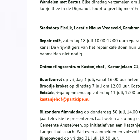
Wandelen met Bertus
. Elke dinsdag verzamelen om 1
kopje thee in de Dignahof. Loopt u gezellig mee? Er
Stadsdorp Elsrijk, Locatie Nieuw Vredeveld, Rembra
Repair café,
zaterdag 18 juli 10:00-12:00 uur-reparat
kans! De vrijwilligers van het repair café doen hun u
Aanmelden niet nodig.
Ontmoetingscentrum Kastanjehof , Kastanjelaan 21, 
Buurtborrel
op vrijdag 3 juli, vanaf 16.00 uur hete
Broodje kroket
op dinsdag 7 juli om 12.00 uur. Kost
Eetclub
, 3-gangenmenu, op zaterdag 11 juli, 17.00 uu
kastanjehof@participe.nu
Bijzondere filmmiddag
op donderdag 30 juli, 14.00 
jaar televisie te presenteren. Laat weten als u no
Gemeente Amstelveen, op initiatief van een Kastanj
LangerThuiscoach! Wel even aanmelden en vol=vol!
Bingoavond
op vrijdag 31 juli, 19.30 uur.