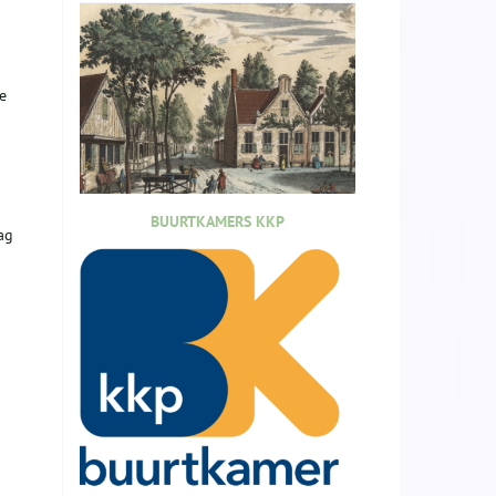
e
BUURTKAMERS KKP
ag