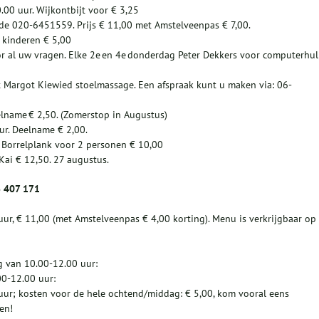
00 uur. Wijkontbijt voor € 3,25
de 020-6451559. Prijs € 11,00 met Amstelveenpas € 7,00.
 kinderen € 5,00
or al uw vragen. Elke 2e en 4e donderdag Peter Dekkers voor computerhu
 Margot Kiewied stoelmassage. Een afspraak kunt u maken via: 06-
elname € 2,50. (Zomerstop in Augustus)
uur. Deelname € 2,00.
. Borrelplank voor 2 personen € 10,00
Kai € 12,50. 27 augustus.
6 407 171
uur, € 11,00 (met Amstelveenpas € 4,00 korting). Menu is verkrijgbaar op
 van 10.00-12.00 uur:
00-12.00 uur:
ur; kosten voor de hele ochtend/middag: € 5,00, kom vooral eens
en!