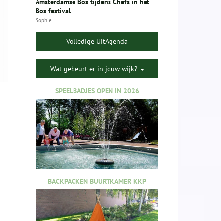
Amsterdamse Bos tijdens Chefs in het
Bos festival
Sophie
Volledige UitAgenda
Wat gebeurt er in jouw wijk?
SPEELBADJES OPEN IN 2026
BACKPACKEN BUURTKAMER KKP