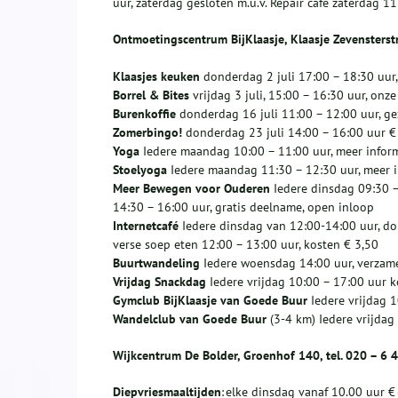
uur, zaterdag gesloten m.u.v. Repair café zaterdag 11
Ontmoetingscentrum BijKlaasje, Klaasje Zevensterst
Klaasjes keuken
donderdag 2 juli 17:00 – 18:30 uur,
Borrel & Bites
vrijdag 3 juli, 15:00 – 16:30 uur, on
Burenkoffie
donderdag 16 juli 11:00 – 12:00 uur, gez
Zomerbingo!
donderdag 23 juli 14:00 – 16:00 uur € 
Yoga
Iedere maandag 10:00 – 11:00 uur, meer info
Stoelyoga
Iedere maandag 11:30 – 12:30 uur, meer
Meer Bewegen voor Ouderen
Iedere dinsdag 09:30 
14:30 – 16:00 uur, gratis deelname, open inloop
Internetcafé
Iedere dinsdag van 12:00-14:00 uur, d
verse soep eten 12:00 – 13:00 uur, kosten € 3,50
Buurtwandeling
Iedere woensdag 14:00 uur, verzame
Vrijdag Snackdag
Iedere vrijdag 10:00 – 17:00 uur 
Gymclub BijKlaasje van Goede Buur
Iedere vrijdag 
Wandelclub van Goede Buur
(3-4 km) Iedere vrijdag
Wijkcentrum De Bolder, Groenhof 140, tel. 020 – 6 
Diepvriesmaaltijden
: elke dinsdag vanaf 10.00 uur 