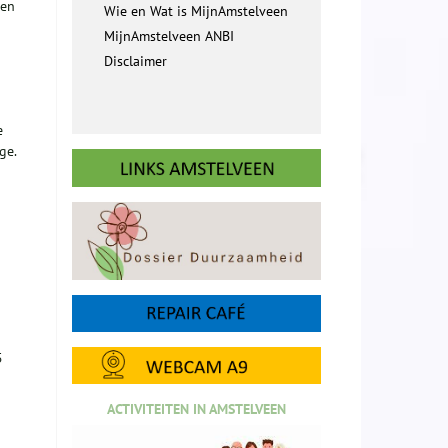
een
Wie en Wat is MijnAmstelveen
MijnAmstelveen ANBI
Disclaimer
e
ge.
5
ACTIVITEITEN IN AMSTELVEEN