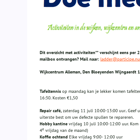
Dit overzicht met activiteiten** verschijnt eens per 
mailbox ontvangen? Mail naar:
ladder@participe.nu
Wijkcentrum
Alleman, Den Bloeyenden Wijngaerdt 
T
afeltennis
op maandag kan je lekker komen tafelten
16:30. Kosten €1,50
Repair café,
zaterdag 11 juli 10:00-13:00 uur
.
Geef u
uiterste best om uw defecte spullen te repareren.
Hobby kantine
vrijdag 10 juli 10:00-12:00 uur. Kom 
e
4
vrijdag van de maand)
Koffie ochtend
Elke vrijdag 9:00- 12:00 uur