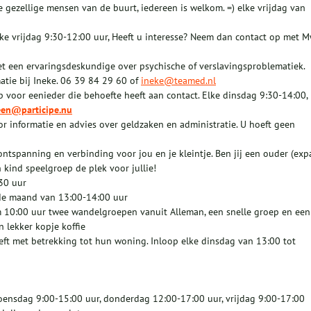
e gezellige mensen van de buurt, iedereen is welkom. =) elke vrijdag van
e vrijdag 9:30-12:00 uur, Heeft u interesse? Neem dan contact op met 
et een ervaringsdeskundige over psychische of verslavingsproblematiek.
atie bij Ineke. 06 39 84 29 60 of
ineke@teamed.nl
voor eenieder die behoefte heeft aan contact. Elke dinsdag 9:30-14:00,
een@participe.nu
or informatie en advies over geldzaken en administratie. U hoeft geen
 ontspanning en verbinding voor jou en je kleintje. Ben jij een ouder (exp
 kind speelgroep de plek voor jullie!
30 uur
 de maand van 13:00-14:00 uur
 10:00 uur twee wandelgroepen vanuit Alleman, een snelle groep en een
 lekker kopje koffie
ft met betrekking tot hun woning. Inloop elke dinsdag van 13:00 tot
oensdag 9:00-15:00 uur, donderdag 12:00-17:00 uur, vrijdag 9:00-17:00