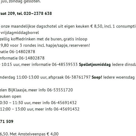
 juli, zondag gesloten.
raat 209, tel. 020–2378 638
 onze maandelijkse dagschotel uit eigen keuken € 8,50, incl. 1 consumpti
ze vrijdagmiddagborrel
ellig koffiedrinken met de buren, gratis inloop
9,80 voor 3 rondes incl. hapje/sapje, reserveren!
rmatie 06-14802878
 informatie 06-14802878
– 10:15 uur, meer informatie 06-48539533
Spelletjesmiddag
Iedere dinsd
onderdag 11:00-13:00 uur, afspraak 06-38761797
Soep!
Iedere woensdag
len BijKlaasje, meer info 06-53551720
keuken open
10:30 – 11:30 uur, meer info 06-45691432
 12:00 – 13:00 uur, meer info 06-45691432
471 509
€ 6,50. Met Amstelveenpas € 4,00