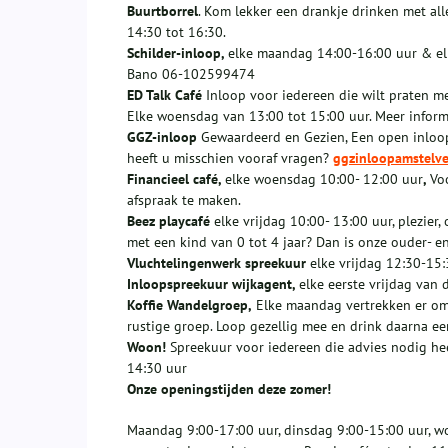
Buurtborrel
. Kom lekker een drankje drinken met all
14:30 tot 16:30.
Schilder-inloop,
elke maandag 14:00-16:00 uur & elk
Bano 06-102599474
ED Talk Café
Inloop voor iedereen die wilt praten m
Elke woensdag van 13:00 tot 15:00 uur. Meer inform
GGZ-inloop
Gewaardeerd en Gezien, Een open inloop 
heeft u misschien vooraf vragen?
ggzinloopamstelv
Financieel café,
elke woensdag 10:00- 12:00 uur
,
Vo
afspraak te maken.
Beez playcafé
elke vrijdag 10:00- 13:00 uur, plezier,
met een kind van 0 tot 4 jaar? Dan is onze ouder- en
Vluchtelingenwerk spreekuur
elke vrijdag 12:30-15:
Inloopspreekuur wijkagent,
elke eerste vrijdag van
Koffie Wandelgroep,
Elke maandag vertrekken er om
rustige groep. Loop gezellig mee en drink daarna een
Woon!
Spreekuur voor iedereen die advies nodig hee
14:30 uur
Onze openingstijden deze zomer!
Maandag 9:00-17:00 uur, dinsdag 9:00-15:00 uur, w