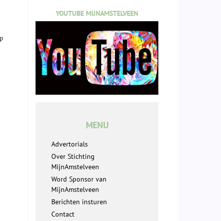
YOUTUBE MIJNAMSTELVEEN
lp
MENU
Advertorials
Over Stichting
MijnAmstelveen
Word Sponsor van
MijnAmstelveen
Berichten insturen
Contact