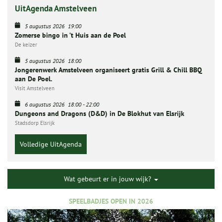
UitAgenda Amstelveen
5 augustus 2026
19:00
Zomerse bingo in ’t Huis aan de Poel
De keizer
5 augustus 2026
18:00
Jongerenwerk Amstelveen organiseert gratis Grill & Chill BBQ
aan De Poel.
Visit Amstelveen
6 augustus 2026
18:00
-
22:00
Dungeons and Dragons (D&D) in De Blokhut van Elsrijk
Stadsdorp Elsrijk
Volledige UitAgenda
Wat gebeurt er in jouw wijk?
SPEELBADJES OPEN IN 2026