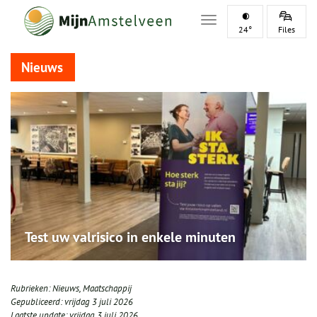
Toggle navigation
24°
Files
Nieuws
Test uw valrisico in enkele minuten
Rubrieken:
Nieuws
,
Maatschappij
Gepubliceerd:
vrijdag 3 juli 2026
Laatste update:
vrijdag 3 juli 2026