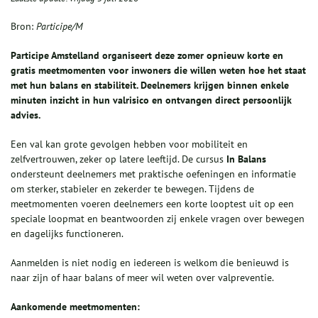
Bron:
Participe/M
Participe Amstelland organiseert deze zomer opnieuw korte en
gratis meetmomenten voor inwoners die willen weten hoe het staat
met hun balans en stabiliteit. Deelnemers krijgen binnen enkele
minuten inzicht in hun valrisico en ontvangen direct persoonlijk
advies.
Een val kan grote gevolgen hebben voor mobiliteit en
zelfvertrouwen, zeker op latere leeftijd. De cursus
In Balans
ondersteunt deelnemers met praktische oefeningen en informatie
om sterker, stabieler en zekerder te bewegen. Tijdens de
meetmomenten voeren deelnemers een korte looptest uit op een
speciale loopmat en beantwoorden zij enkele vragen over bewegen
en dagelijks functioneren.
Aanmelden is niet nodig en iedereen is welkom die benieuwd is
naar zijn of haar balans of meer wil weten over valpreventie.
Aankomende meetmomenten: