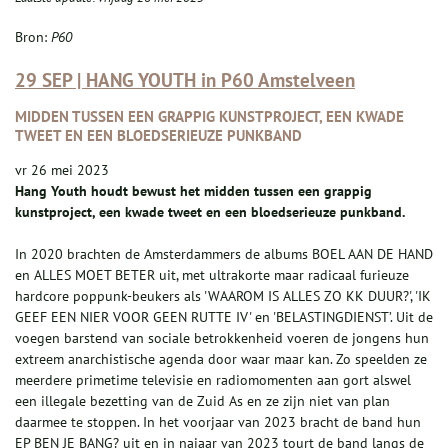
Bron:
P60
29 SEP | HANG YOUTH in P60 Amstelveen
MIDDEN TUSSEN EEN GRAPPIG KUNSTPROJECT, EEN KWADE
TWEET EN EEN BLOEDSERIEUZE PUNKBAND
vr 26 mei 2023
Hang Youth houdt bewust het midden tussen een grappig
kunstproject, een kwade tweet en een bloedserieuze punkband.
In 2020 brachten de Amsterdammers de albums BOEL AAN DE HAND
en ALLES MOET BETER uit, met ultrakorte maar radicaal furieuze
hardcore poppunk-beukers als 'WAAROM IS ALLES ZO KK DUUR?', 'IK
GEEF EEN NIER VOOR GEEN RUTTE IV' en 'BELASTINGDIENST’. Uit de
voegen barstend van sociale betrokkenheid voeren de jongens hun
extreem anarchistische agenda door waar maar kan. Zo speelden ze
meerdere primetime televisie en radiomomenten aan gort alswel
een illegale bezetting van de Zuid As en ze zijn niet van plan
daarmee te stoppen. In het voorjaar van 2023 bracht de band hun
EP BEN JE BANG? uit en in najaar van 2023 tourt de band langs de