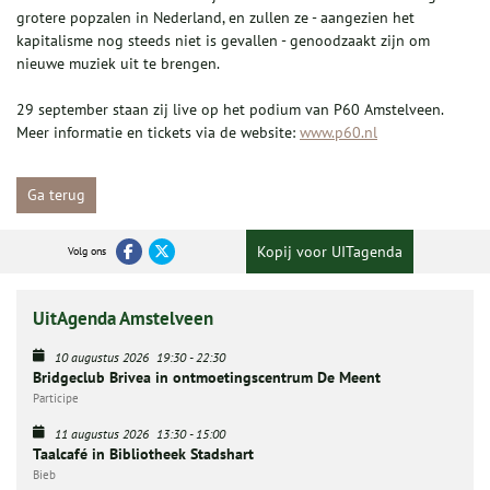
grotere popzalen in Nederland, en zullen ze - aangezien het
kapitalisme nog steeds niet is gevallen - genoodzaakt zijn om
nieuwe muziek uit te brengen.
29 september staan zij live op het podium van P60 Amstelveen.
Meer informatie en tickets via de website:
www.p60.nl
Ga terug
Kopij voor UITagenda
Volg ons
UitAgenda Amstelveen
10 augustus 2026
19:30
-
22:30
Bridgeclub Brivea in ontmoetingscentrum De Meent
Participe
11 augustus 2026
13:30
-
15:00
Taalcafé in Bibliotheek Stadshart
Bieb