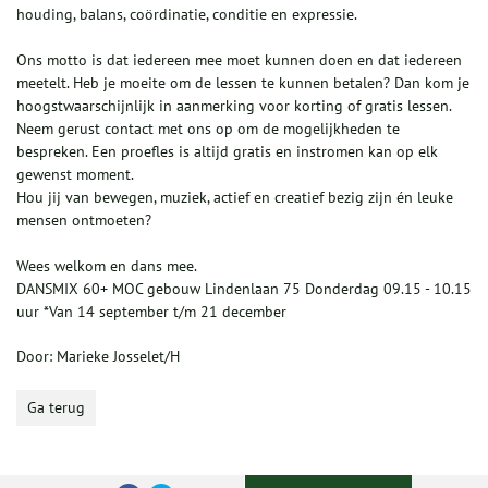
houding, balans, coördinatie, conditie en expressie.
Ons motto is dat iedereen mee moet kunnen doen en dat iedereen
meetelt. Heb je moeite om de lessen te kunnen betalen? Dan kom je
hoogstwaarschijnlijk in aanmerking voor korting of gratis lessen.
Neem gerust contact met ons op om de mogelijkheden te
bespreken. Een proefles is altijd gratis en instromen kan op elk
gewenst moment.
Hou jij van bewegen, muziek, actief en creatief bezig zijn én leuke
mensen ontmoeten?
Wees welkom en dans mee.
DANSMIX 60+ MOC gebouw Lindenlaan 75 Donderdag 09.15 - 10.15
uur *Van 14 september t/m 21 december
Door: Marieke Josselet/H
Ga terug