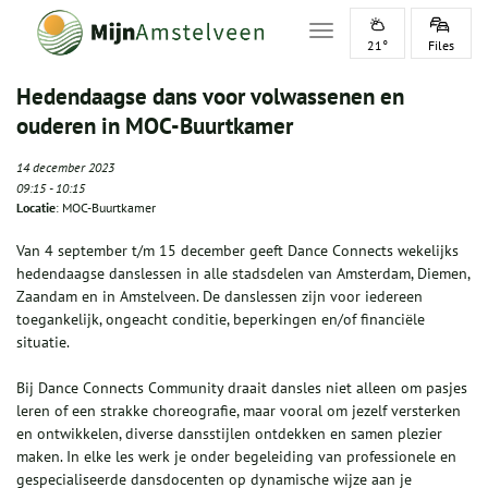
Toggle navigation
21°
Files
Hedendaagse dans voor volwassenen en
ouderen in MOC-Buurtkamer
14 december 2023
09:15
-
10:15
Locatie
: MOC-Buurtkamer
Van 4 september t/m 15 december geeft Dance Connects wekelijks
hedendaagse danslessen in alle stadsdelen van Amsterdam, Diemen,
Zaandam en in Amstelveen. De danslessen zijn voor iedereen
toegankelijk, ongeacht conditie, beperkingen en/of financiële
situatie.
Bij Dance Connects Community draait dansles niet alleen om pasjes
leren of een strakke choreografie, maar vooral om jezelf versterken
en ontwikkelen, diverse dansstijlen ontdekken en samen plezier
maken. In elke les werk je onder begeleiding van professionele en
gespecialiseerde dansdocenten op dynamische wijze aan je