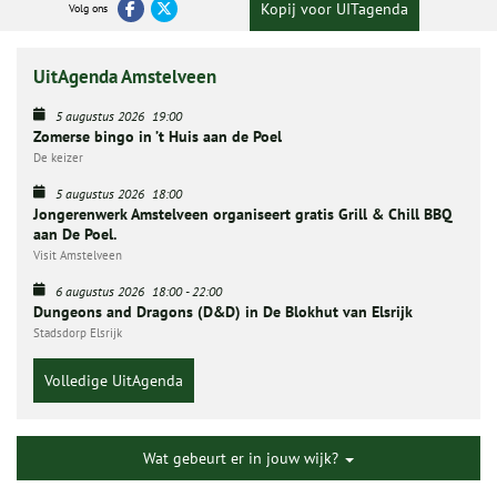
Kopij voor UITagenda
Volg ons
UitAgenda Amstelveen
5 augustus 2026
19:00
Zomerse bingo in ’t Huis aan de Poel
De keizer
5 augustus 2026
18:00
Jongerenwerk Amstelveen organiseert gratis Grill & Chill BBQ
aan De Poel.
Visit Amstelveen
6 augustus 2026
18:00
-
22:00
Dungeons and Dragons (D&D) in De Blokhut van Elsrijk
Stadsdorp Elsrijk
Volledige UitAgenda
Wat gebeurt er in jouw wijk?