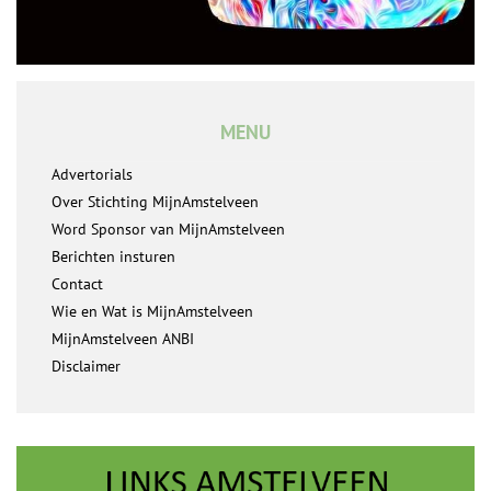
MENU
Advertorials
Over Stichting MijnAmstelveen
Word Sponsor van MijnAmstelveen
Berichten insturen
Contact
Wie en Wat is MijnAmstelveen
MijnAmstelveen ANBI
Disclaimer