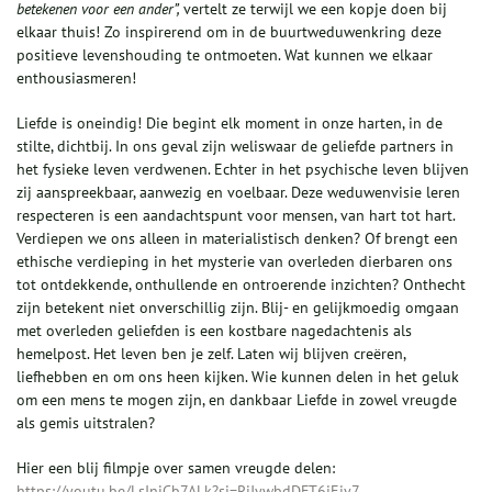
betekenen voor een ander”,
vertelt ze terwijl we een kopje doen bij
elkaar thuis! Zo inspirerend om in de buurtweduwenkring deze
positieve levenshouding te ontmoeten. Wat kunnen we elkaar
enthousiasmeren!
Liefde is oneindig! Die begint elk moment in onze harten, in de
stilte, dichtbij. In ons geval zijn weliswaar de geliefde partners in
het fysieke leven verdwenen. Echter in het psychische leven blijven
zij aanspreekbaar, aanwezig en voelbaar. Deze weduwenvisie leren
respecteren is een aandachtspunt voor mensen, van hart tot hart.
Verdiepen we ons alleen in materialistisch denken? Of brengt een
ethische verdieping in het mysterie van overleden dierbaren ons
tot ontdekkende, onthullende en ontroerende inzichten? Onthecht
zijn betekent niet onverschillig zijn. Blij- en gelijkmoedig omgaan
met overleden geliefden is een kostbare nagedachtenis als
hemelpost. Het leven ben je zelf. Laten wij blijven creëren,
liefhebben en om ons heen kijken. Wie kunnen delen in het geluk
om een mens te mogen zijn, en dankbaar Liefde in zowel vreugde
als gemis uitstralen?
Hier een blij filmpje over samen vreugde delen:
https://youtu.be/LsInjCb7ALk?si=RjJywbdDFT6iEjy7