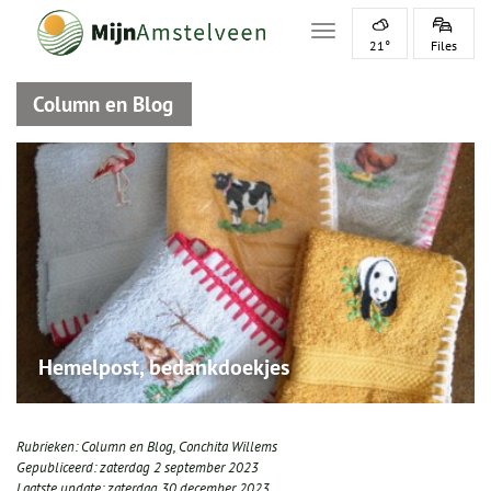
Toggle navigation
21°
Files
Column en Blog
Hemelpost, bedankdoekjes
Rubrieken:
Column en Blog
,
Conchita Willems
Gepubliceerd:
zaterdag 2 september 2023
Laatste update:
zaterdag 30 december 2023