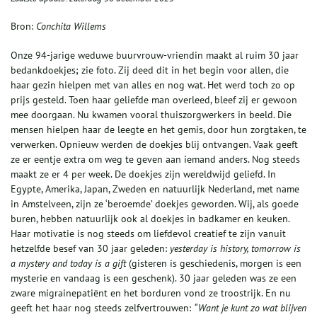
Bron:
Conchita Willems
Onze 94-jarige weduwe buurvrouw-vriendin maakt al ruim 30 jaar
bedankdoekjes; zie foto. Zij deed dit in het begin voor allen, die
haar gezin hielpen met van alles en nog wat. Het werd toch zo op
prijs gesteld. Toen haar geliefde man overleed, bleef zij er gewoon
mee doorgaan. Nu kwamen vooral thuiszorgwerkers in beeld. Die
mensen hielpen haar de leegte en het gemis, door hun zorgtaken, te
verwerken. Opnieuw werden de doekjes blij ontvangen. Vaak geeft
ze er eentje extra om weg te geven aan iemand anders. Nog steeds
maakt ze er 4 per week. De doekjes zijn wereldwijd geliefd. In
Egypte, Amerika, Japan, Zweden en natuurlijk Nederland, met name
in Amstelveen, zijn ze ‘beroemde’ doekjes geworden. Wij, als goede
buren, hebben natuurlijk ook al doekjes in badkamer en keuken.
Haar motivatie is nog steeds om liefdevol creatief te zijn vanuit
hetzelfde besef van 30 jaar geleden:
yesterday is history, tomorrow is
a mystery and today is a gift
(gisteren is geschiedenis, morgen is een
mysterie en vandaag is een geschenk). 30 jaar geleden was ze een
zware migrainepatiënt en het borduren vond ze troostrijk. En nu
geeft het haar nog steeds zelfvertrouwen:
“Want je kunt zo wat blijven