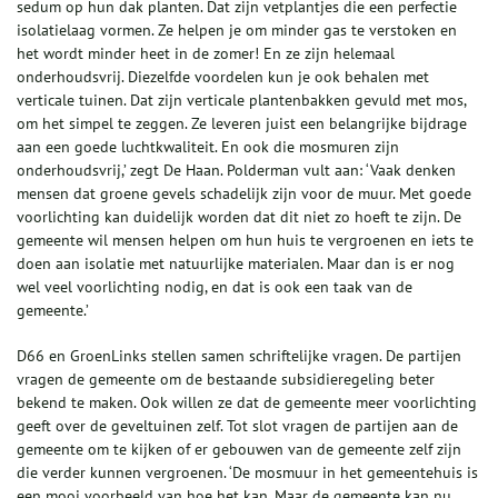
sedum op hun dak planten. Dat zijn vetplantjes die een perfectie
isolatielaag vormen. Ze helpen je om minder gas te verstoken en
het wordt minder heet in de zomer! En ze zijn helemaal
onderhoudsvrij. Diezelfde voordelen kun je ook behalen met
verticale tuinen. Dat zijn verticale plantenbakken gevuld met mos,
om het simpel te zeggen. Ze leveren juist een belangrijke bijdrage
aan een goede luchtkwaliteit. En ook die mosmuren zijn
onderhoudsvrij,’ zegt De Haan. Polderman vult aan: ‘Vaak denken
mensen dat groene gevels schadelijk zijn voor de muur. Met goede
voorlichting kan duidelijk worden dat dit niet zo hoeft te zijn. De
gemeente wil mensen helpen om hun huis te vergroenen en iets te
doen aan isolatie met natuurlijke materialen. Maar dan is er nog
wel veel voorlichting nodig, en dat is ook een taak van de
gemeente.’
D66 en GroenLinks stellen samen schriftelijke vragen. De partijen
vragen de gemeente om de bestaande subsidieregeling beter
bekend te maken. Ook willen ze dat de gemeente meer voorlichting
geeft over de geveltuinen zelf. Tot slot vragen de partijen aan de
gemeente om te kijken of er gebouwen van de gemeente zelf zijn
die verder kunnen vergroenen. ‘De mosmuur in het gemeentehuis is
een mooi voorbeeld van hoe het kan. Maar de gemeente kan nu