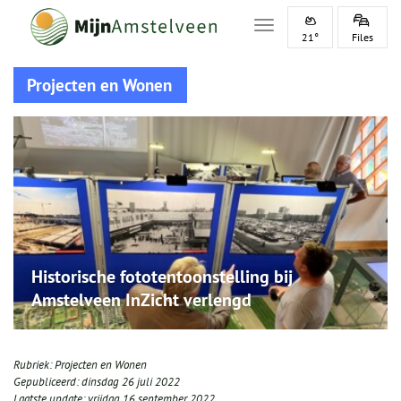
Toggle navigation
21°
Files
Projecten en Wonen
Historische fototentoonstelling bij
Amstelveen InZicht verlengd
Rubriek:
Projecten en Wonen
Gepubliceerd:
dinsdag 26 juli 2022
Laatste update:
vrijdag 16 september 2022