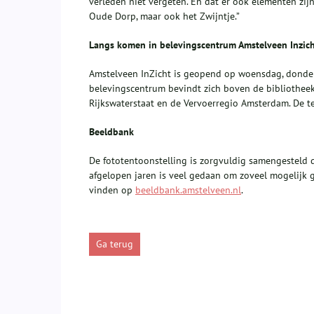
verleden niet vergeten. En dat er ook elementen zijn
Oude Dorp, maar ook het Zwijntje.”
Langs komen in belevingscentrum Amstelveen Inzic
Amstelveen InZicht is geopend op woensdag, donder
belevingscentrum bevindt zich boven de bibliotheek
Rijkswaterstaat en de Vervoerregio Amsterdam. De t
Beeldbank
De fototentoonstelling is zorgvuldig samengesteld
afgelopen jaren is veel gedaan om zoveel mogelijk gem
vinden op
beeldbank.amstelveen.nl
.
Ga terug