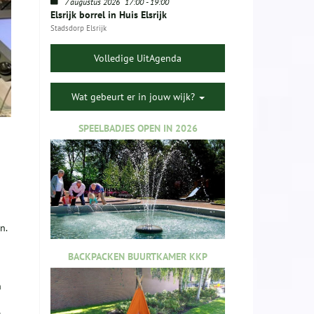
7 augustus 2026
17:00
-
19:00
Elsrijk borrel in Huis Elsrijk
Stadsdorp Elsrijk
Volledige UitAgenda
Wat gebeurt er in jouw wijk?
SPEELBADJES OPEN IN 2026
n.
BACKPACKEN BUURTKAMER KKP
n