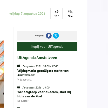
vrijdag 7 augustus 2026
20°
Files
Volg ons
Kopij voor UITagenda
UitAgenda Amstelveen
7 augustus 2026
08:00
-
17:00
Vrijdagmarkt gezelligste markt van
Amstelveen!
Vrijdagmarkt
7 augustus 2026
14:00
Wandelgroep voor ouderen, start bij
Huis aan de Poel
De Keizer