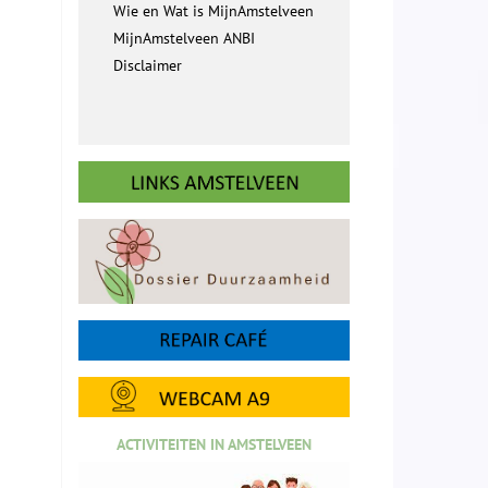
Wie en Wat is MijnAmstelveen
MijnAmstelveen ANBI
Disclaimer
ACTIVITEITEN IN AMSTELVEEN