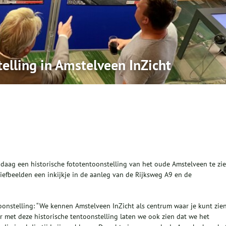
telling in Amstelveen InZicht
daag een historische fototentoonstelling van het oude Amstelveen te zie
iefbeelden een inkijkje in de aanleg van de Rijksweg A9 en de
oonstelling: “We kennen Amstelveen InZicht als centrum waar je kunt zie
r met deze historische tentoonstelling laten we ook zien dat we het