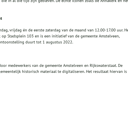
 die in al die tijd zijn gebleven. De echte iconen zoals de Annakerk en he
ht
dag, vrijdag én de eerste zaterdag van de maand van 12.00-17.00 uur. H
 op Stadsplein 103 en is een initiatief van de gemeente Amstelveen,
entoonstelling duurt tot 1 augustus 2022.
 door medewerkers van de gemeente Amstelveen en Rijkswaterstaat. De
eentelijk historisch materiaal te digitaliseren. Het resultaat hiervan is 