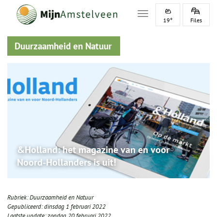
Toggle navigation
19°
Files
Duurzaamheid en Natuur
&Holland: het magazine van en voor
Noord-Hollanders is uit!
Rubriek:
Duurzaamheid en Natuur
Gepubliceerd:
dinsdag 1 februari 2022
Laatste update:
zondag 20 februari 2022