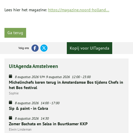
Lees hier het magazine:
https://magazine.noord-holland...
Ga terug
Kopij voor UITagenda
Volg ons
UitAgenda Amstelveen
t/m
8 augustus 2026
9 augustus 2026
12:00
-
23:00
Michelinchefs keren terug in Amsterdamse Bos tijdens Chefs in
het Bos festival
Sophie
8 augustus 2026
14:00
-
17:00
Sip & paint - in Cobra
8 augustus 2026
14:30
Zomer Bachata en Salsa in Buurtkamer KKP
Elwin Lindeman