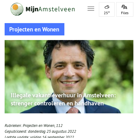
Toggle navigation
25°
Files
Projecten en Wonen
Illegale vakantieverhuur in Amstelveen:
strenger controleren en handhaven
Rubrieken:
Projecten en Wonen
,
112
Gepubliceerd:
donderdag 25 augustus 2022
Laatste update:
vrijdag 16 september 2022