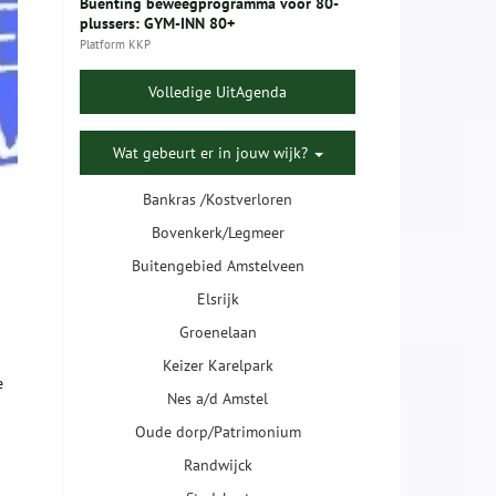
Buenting beweegprogramma voor 80-
plussers: GYM-INN 80+
Platform KKP
Volledige UitAgenda
Wat gebeurt er in jouw wijk?
Bankras /Kostverloren
Bovenkerk/Legmeer
Buitengebied Amstelveen
Elsrijk
Groenelaan
Keizer Karelpark
e
Nes a/d Amstel
Oude dorp/Patrimonium
Randwijck