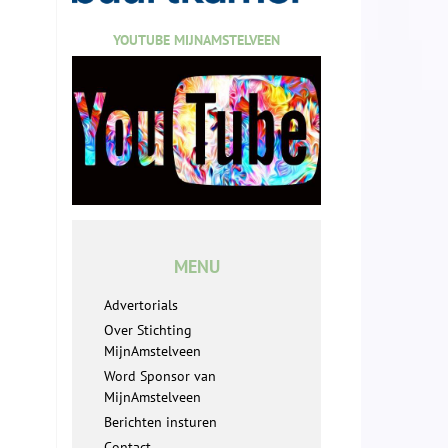
YOUTUBE MIJNAMSTELVEEN
MENU
Advertorials
Over Stichting
MijnAmstelveen
Word Sponsor van
MijnAmstelveen
Berichten insturen
Contact