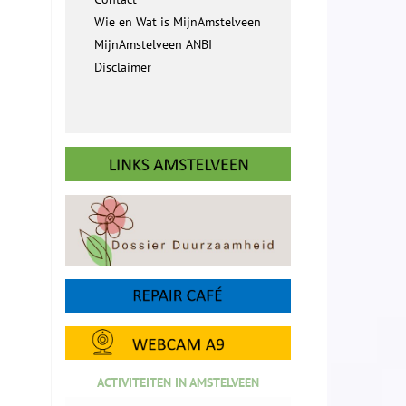
Wie en Wat is MijnAmstelveen
MijnAmstelveen ANBI
Disclaimer
ACTIVITEITEN IN AMSTELVEEN