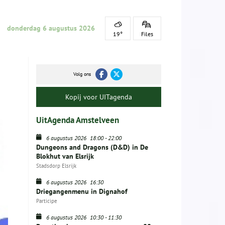
donderdag 6 augustus 2026
19°
Files
Volg ons
Kopij voor UITagenda
UitAgenda Amstelveen
6 augustus 2026
18:00
-
22:00
Dungeons and Dragons (D&D) in De
Blokhut van Elsrijk
Stadsdorp Elsrijk
6 augustus 2026
16:30
Driegangenmenu in Dignahof
Participe
6 augustus 2026
10:30
-
11:30