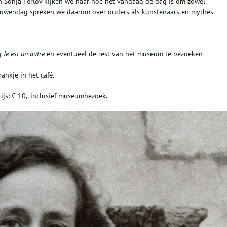
n Sonja Ferlov kijken we naar hoe het vandaag de dag is om zowel
Vrouwendag spreken we daarom over ouders als kunstenaars en mythes
ng
Je est un autre
en eventueel de rest van het museum te bezoeken
ankje in het café.
ijs: € 10,- inclusief museumbezoek.