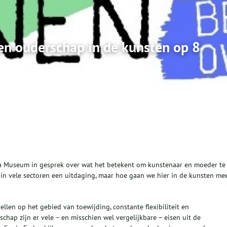
en ouderschap in de kunsten op 8
a Museum in gesprek over wat het betekent om kunstenaar en moeder te
in vele sectoren een uitdaging, maar hoe gaan we hier in de kunsten me
ellen op het gebied van toewijding, constante flexibiliteit en
hap zijn er vele – en misschien wel vergelijkbare – eisen uit de