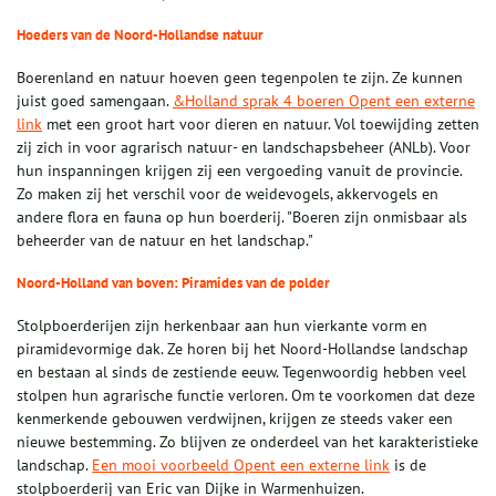
Hoeders van
de Noord-Hollandse natuur
Boerenland en natuur hoeven geen tegenpolen te zijn. Ze kunnen
juist goed samengaan.
&Holland sprak 4 boeren Opent een externe
link
met een groot hart voor dieren en natuur. Vol toewijding zetten
zij zich in voor agrarisch natuur- en landschapsbeheer (ANLb). Voor
hun inspanningen krijgen zij een vergoeding vanuit de provincie.
Zo maken zij het verschil voor de weidevogels, akkervogels en
andere flora en fauna op hun boerderij. "Boeren zijn onmisbaar als
beheerder van de natuur en het landschap."
Noord-Holland van boven: Piramides van de polder
Stolpboerderijen zijn herkenbaar aan hun vierkante vorm en
piramidevormige dak. Ze horen bij het Noord-Hollandse landschap
en bestaan al sinds de zestiende eeuw. Tegenwoordig hebben veel
stolpen hun agrarische functie verloren. Om te voorkomen dat deze
kenmerkende gebouwen verdwijnen, krijgen ze steeds vaker een
nieuwe bestemming. Zo blijven ze onderdeel van het karakteristieke
landschap.
Een mooi voorbeeld Opent een externe link
is de
stolpboerderij van Eric van Dijke in Warmenhuizen.