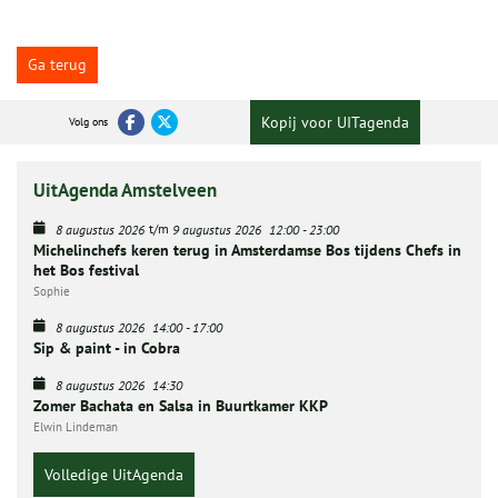
Ga terug
Kopij voor UITagenda
Volg ons
UitAgenda Amstelveen
t/m
8 augustus 2026
9 augustus 2026
12:00
-
23:00
Michelinchefs keren terug in Amsterdamse Bos tijdens Chefs in
het Bos festival
Sophie
8 augustus 2026
14:00
-
17:00
Sip & paint - in Cobra
8 augustus 2026
14:30
Zomer Bachata en Salsa in Buurtkamer KKP
Elwin Lindeman
Volledige UitAgenda