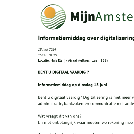
Informatiemiddag over digitalisering
18 juni 2024
15:00
-
01:19
Locatie
: Huis Elsrijk (Graaf Aelbrechtlaan 138)
BENT U DIGITAAL VAARDIG ?
Informatiemiddag op dinsdag 18 juni
Bent u digitaal vaardig? Digitalisering is niet me
administratie, bankzaken en communicatie met ander
Wat vraagt dit van ons?
En niet onbelangrijk waar moeten we rekening mee