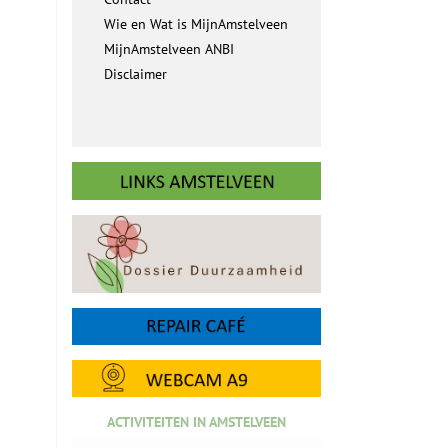
Wie en Wat is MijnAmstelveen
MijnAmstelveen ANBI
Disclaimer
ACTIVITEITEN IN AMSTELVEEN