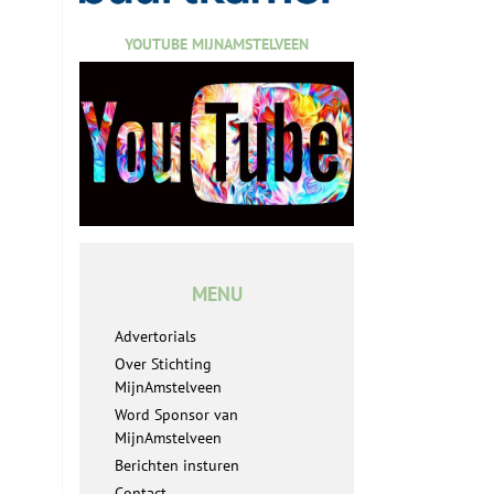
YOUTUBE MIJNAMSTELVEEN
MENU
Advertorials
Over Stichting
MijnAmstelveen
Word Sponsor van
MijnAmstelveen
Berichten insturen
Contact