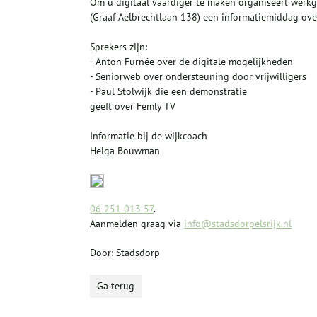
Om u digitaal vaardiger te maken organiseert werkgr
(Graaf Aelbrechtlaan 138) een informatiemiddag over
Sprekers zijn:
- Anton Furnée over de digitale mogelijkheden
- Seniorweb over ondersteuning door vrijwilligers
- Paul Stolwijk die een demonstratie
geeft over Femly TV
Informatie bij de wijkcoach
Helga Bouwman
06 251 013 57
.
Aanmelden graag via
info@stadsdorpelsrijk.nl
Door: Stadsdorp
Ga terug