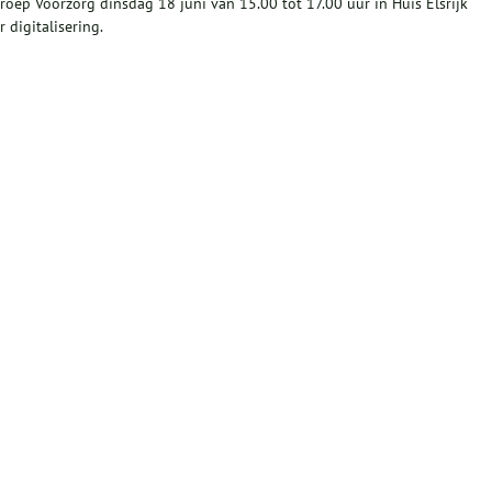
oep Voorzorg dinsdag 18 juni van 15.00 tot 17.00 uur in Huis Elsrijk
 digitalisering.