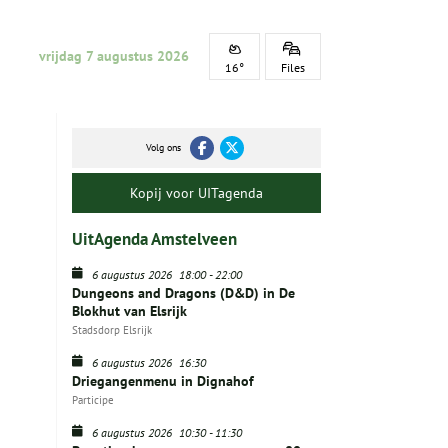
vrijdag 7 augustus 2026
16°
Files
Volg ons
Kopij voor UITagenda
UitAgenda Amstelveen
6 augustus 2026
18:00
-
22:00
Dungeons and Dragons (D&D) in De
Blokhut van Elsrijk
Stadsdorp Elsrijk
6 augustus 2026
16:30
Driegangenmenu in Dignahof
Participe
6 augustus 2026
10:30
-
11:30