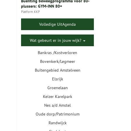
Buenting beweegprogramma voor 80-
plussers: GYM-INN 80+
Platform KKP
Volledige UitAgenda
Wat gebeurt er in jouw wijk?
Bankras /Kostverloren
Bovenkerk/Legmeer
Buitengebied Amstelveen
Elsrijk
Groenelaan
Keizer Karelpark
Nes a/d Amstel
Oude dorp/Patrimonium
Randwijck