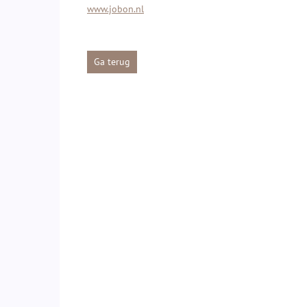
www.jobon.nl
Ga terug