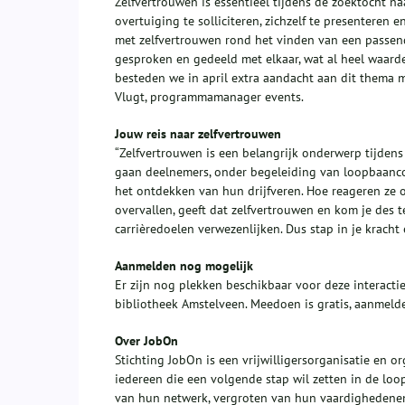
Zelfvertrouwen is essentieel tijdens de zoektocht n
overtuiging te solliciteren, zichzelf te presenteren
met zelfvertrouwen rond het vinden van een passend
gesproken en gedeeld met elkaar, wat al heel waard
besteden we in april extra aandacht aan dit thema 
Vlugt, programmamanager events.
Jouw reis naar zelfvertrouwen
“Zelfvertrouwen is een belangrijk onderwerp tijdens 
gaan deelnemers, onder begeleiding van loopbaanco
het ontdekken van hun drijfveren. Hoe reageren ze op 
overvallen, geeft dat zelfvertrouwen en kom je des
carrièredoelen verwezenlijken. Dus stap in je kracht
Aanmelden nog mogelijk
Er zijn nog plekken beschikbaar voor deze interacti
bibliotheek Amstelveen. Meedoen is gratis, aanmelde
Over JobOn
Stichting JobOn is een vrijwilligersorganisatie en 
iedereen die een volgende stap wil zetten in de lo
van hun netwerk, vergroten van hun vaardighedenen 