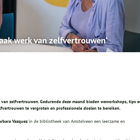
aak werk van zelfvertrouwen’
en van zelfvertrouwen. Gedurende deze maand bieden weworkshops, tips e
vertrouwen te vergroten en professionele doelen te bereiken.
arbara
Va
zque
z
in de bibliotheek van Amstelveen een leerzame en