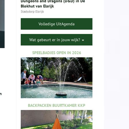
Dungeons and Dragons (D&D) in De
Blokhut van Elsrijk
Stadsdorp Elsrijk
Volledige UitAgenda
Wat gebeurt er in jouw wijk?
SPEELBADJES OPEN IN 2026
n
BACKPACKEN BUURTKAMER KKP