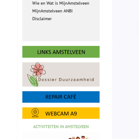
Wie en Wat is MijnAmstelveen
MijnAmstelveen ANBI
Disclaimer
ACTIVITEITEN IN AMSTELVEEN