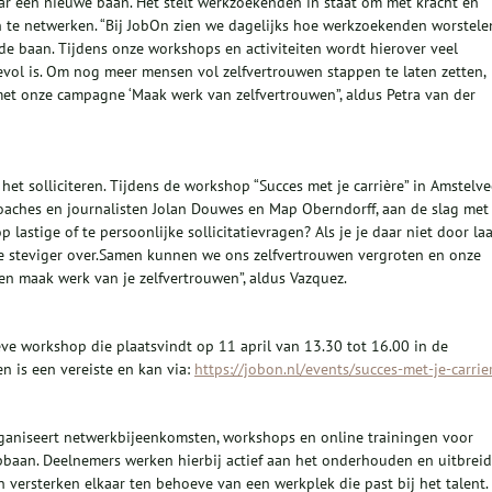
aar een nieuwe baan. Het stelt werkzoekenden in staat om met kracht en
 en te netwerken. “Bij JobOn zien we dagelijks hoe werkzoekenden worstele
e baan. Tijdens onze workshops en activiteiten wordt hierover veel
evol is. Om nog meer mensen vol zelfvertrouwen stappen te laten zetten,
met onze campagne ‘Maak werk van zelfvertrouwen”, aldus Petra van der
het solliciteren. Tijdens de workshop “Succes met je carrière” in Amstelv
aches en journalisten Jolan Douwes en Map Oberndorff, aan de slag met
lastige of te persoonlijke sollicitatievragen? Als je je daar niet door laa
 te steviger over.Samen kunnen we ons zelfvertrouwen vergroten en onze
 en maak werk van je zelfvertrouwen”, aldus Vazquez.
eve workshop die plaatsvindt op 11 april van 13.30 tot 16.00 in de
n is een vereiste en kan via:
https://jobon.nl/events/succes-met-je-carrie
organiseert netwerkbijeenkomsten, workshops en online trainingen voor
opbaan. Deelnemers werken hierbij actief aan het onderhouden en uitbrei
versterken elkaar ten behoeve van een werkplek die past bij het talent.