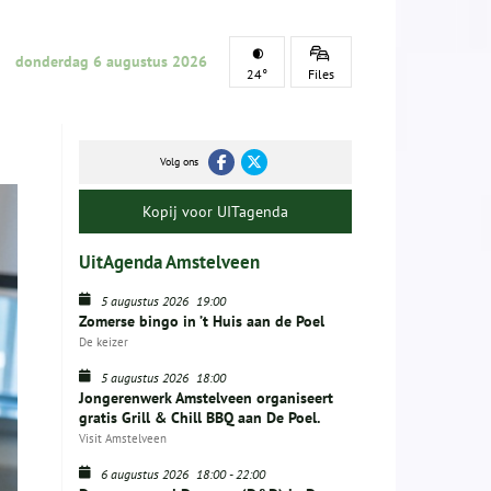
donderdag 6 augustus 2026
24°
Files
Volg ons
Kopij voor UITagenda
UitAgenda Amstelveen
5 augustus 2026
19:00
Zomerse bingo in ’t Huis aan de Poel
De keizer
5 augustus 2026
18:00
Jongerenwerk Amstelveen organiseert
gratis Grill & Chill BBQ aan De Poel.
Visit Amstelveen
6 augustus 2026
18:00
-
22:00