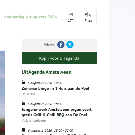
donderdag 6 augustus 2026
17°
Files
Volg ons
Kopij voor UITagenda
UitAgenda Amstelveen
5 augustus 2026
19:00
Zomerse bingo in ’t Huis aan de Poel
De keizer
5 augustus 2026
18:00
Jongerenwerk Amstelveen organiseert
gratis Grill & Chill BBQ aan De Poel.
Visit Amstelveen
6 augustus 2026
18:00
-
22:00