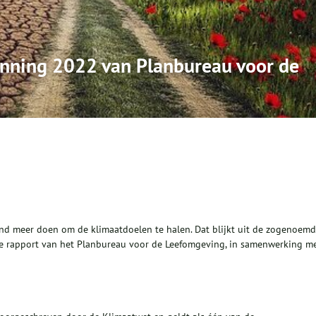
enning 2022 van Planbureau voor de
d meer doen om de klimaatdoelen te halen. Dat blijkt uit de zogenoem
kse rapport van het Planbureau voor de Leefomgeving, in samenwerking m