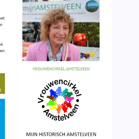
het
en
se
nen
VROUWENCIRKEL AMSTELVEEN