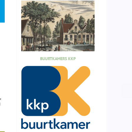
BUURTKAMERS KKP
d