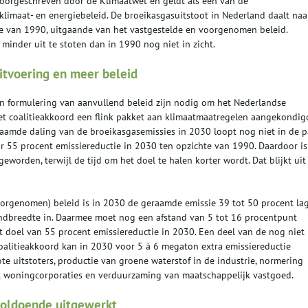
voorgeschreven door de Klimaatwet en geldt als één van de
imaat- en energiebeleid. De broeikasgasuitstoot in Nederland daalt naa
e van 1990, uitgaande van het vastgestelde en voorgenomen beleid.
inder uit te stoten dan in 1990 nog niet in zicht.
itvoering en meer beleid
n formulering van aanvullend beleid zijn nodig om het Nederlandse
het coalitieakkoord een flink pakket aan klimaatmaatregelen aangekondig
raamde daling van de broeikasgasemissies in 2030 loopt nog niet in de p
r 55 procent emissiereductie in 2030 ten opzichte van 1990. Daardoor is
geworden, terwijl de tijd om het doel te halen korter wordt. Dat blijkt uit
oorgenomen) beleid is in 2030 de geraamde emissie 39 tot 50 procent la
ndbreedte in. Daarmee moet nog een afstand van 5 tot 16 procentpunt
 doel van 55 procent emissiereductie in 2030. Een deel van de nog niet
oalitieakkoord kan in 2030 voor 5 à 6 megaton extra emissiereductie
e uitstoters, productie van groene waterstof in de industrie, normering
t woningcorporaties en verduurzaming van maatschappelijk vastgoed.
voldoende uitgewerkt