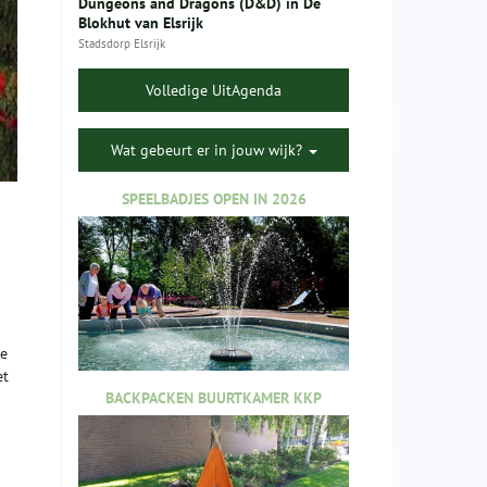
Dungeons and Dragons (D&D) in De
Blokhut van Elsrijk
Stadsdorp Elsrijk
Volledige UitAgenda
Wat gebeurt er in jouw wijk?
SPEELBADJES OPEN IN 2026
de
et
BACKPACKEN BUURTKAMER KKP