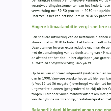
De jaarlijkse Klimaat- en Energieverkenning wordt 
verantwoordingsinstrumenten van het Nederlandse kl
verwachting met 39-50 procent in 2030 ten opzicht
Daarmee is het kabinetsdoel om in 2030 55 procent m
Hogere klimaatambitie vergt snellere u
Een snellere uitvoering van de bestaande plannen é
klimaatdoel in 2030 te halen. Het kabinet heeft in 
Deze plannen leveren extra reductie op, maar de ge
met de aanscherping van de doelstelling van 49 naa
de afstand tot het doel in het afgelopen jaar groter 
Klimaat- en Energieverkenning 2022 (KEV).
Op basis van concreet uitgewerkt (vastgesteld en v
dan in 1990. Vanwege onzekerheden zit hier een ba
(ofwel 12 tot 36 megaton) overbrugd worden tot het
uitgewerkte plannen (geagendeerd beleid) uit het C
zorgen. Hieronder vallen maatwerkafspraken met grot
van de hybride warmtepomp, prestatieafspraken me
Belangrijk deel klimaatplannen nog on