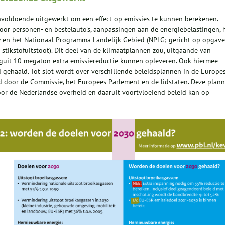
nvoldoende uitgewerkt om een effect op emissies te kunnen berekenen.
oor personen- en bestelauto’s, aanpassingen aan de energiebelastingen, 
en het Nationaal Programma Landelijk Gebied (NPLG; gericht op opgav
 stikstofuitstoot). Dit deel van de klimaatplannen zou, uitgaande van
oguit 10 megaton extra emissiereductie kunnen opleveren. Ook hiermee
 gehaald. Tot slot wordt over verschillende beleidsplannen in de Europe
 door de Commissie, het Europees Parlement en de lidstaten. Deze plan
r de Nederlandse overheid en daaruit voortvloeiend beleid kan op