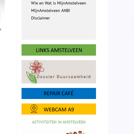
Wie en Wat is MijnAmstelveen
MijnAmstelveen ANBI
Disclaimer
ACTIVITEITEN IN AMSTELVEEN