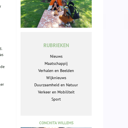
r
RUBRIEKEN
d.
as
Nieuws
Maatschappij
 de
Verhalen en Beelden
Wijknieuws
ger
Duurzaamheid en Natuur
Verkeer en Mobiliteit
Sport
CONCHITA WILLEMS